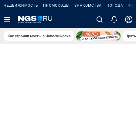
НЕДВИЖИМОСТЬ
ПРОМОКОДЫ
ЗНАКОМСТВА
ПОГОДА
ФО
Как строили мосты в Новосибирске
Траты