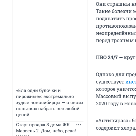
Они страшны не
Такие болезни 
подхватить про
противопоказан
неопределённый
перед грозным 
ПВО 24/7 — кру
Однако для пред
существует
инс
которое уничтож
«Ела одни булочки и
Массовый выпус
пирожные»: экстремально
худые новосибирцы — о своих
2020 году в Нов
попытках набрать вес любой
ценой
«Антивираза» бе
Старт продаж 3 дома ЖК
содержит хлора,
Марсель-2. Дом, небо, река!