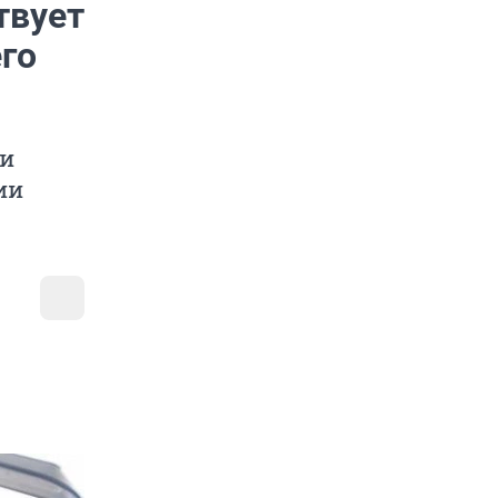
твует
его
ли
ии