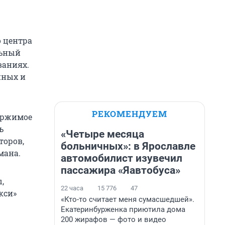
о центра
льный
ваниях.
нных и
РЕКОМЕНДУЕМ
ержимое
ь
«Четыре месяца
торов,
больничных»: в Ярославле
мана.
автомобилист изувечил
пассажира «Яавтобуса»
,
22 часа
15 776
47
кси»
«Кто-то считает меня сумасшедшей».
Екатеринбурженка приютила дома
200 жирафов — фото и видео