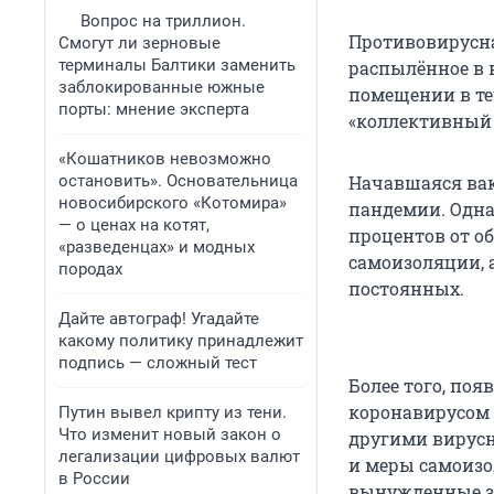
Вопрос на триллион.
Противовирусна
Смогут ли зерновые
терминалы Балтики заменить
распылённое в 
заблокированные южные
помещении в те
порты: мнение эксперта
«коллективный
«Кошатников невозможно
остановить». Основательница
Начавшаяся вак
новосибирского «Котомира»
пандемии. Одна
— о ценах на котят,
процентов от о
«разведенцах» и модных
самоизоляции, 
породах
постоянных.
Дайте автограф! Угадайте
какому политику принадлежит
подпись — сложный тест
Более того, поя
коронавирусом
Путин вывел крипту из тени.
Что изменит новый закон о
другими вирусн
легализации цифровых валют
и меры самоизо
в России
вынужденные за