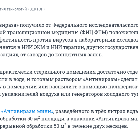
тия технологий «ВЕКТОР»
вираза» получило от Федерального исследовательског
ой трансляционной медицины (ФИЦ ФТМ) положите
ффективность против вирусов в лабораторных исследо
яется в НИИ ЭКМ и НИИ терапии, других государстве
ациях, от заводов до концертных залов.
практически стерильного помещения достаточно сод
ти в воде
,
и готовым раствором «Антивиразы» сделат
 в помещении или распылить с помощью пульвериза
 увлажнителей воздуха или генераторов холодного ту
а «Антивиразы мини»
, разведённого в трёх литрах воды
2
обработки 50 м
площади, а упаковки «Антивираза ма
2
прерывной обработки 50 м
в течение двух месяцев.