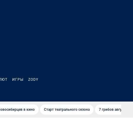
ЛЮТ
ИГРЫ
ZODY
овосибирцев в кино
Старт театрального сезона
7 грибов августа