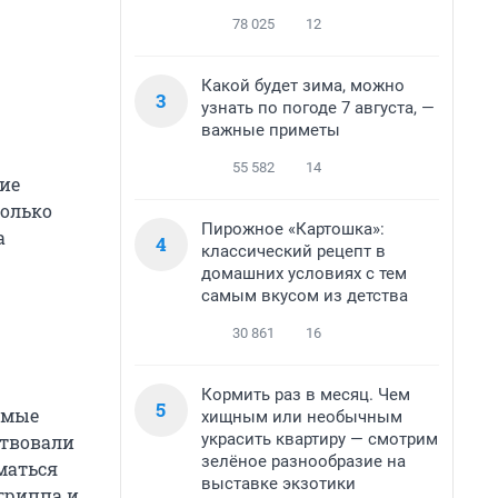
78 025
12
Какой будет зима, можно
3
узнать по погоде 7 августа, —
важные приметы
55 582
14
ие
колько
Пирожное «Картошка»:
а
4
классический рецепт в
домашних условиях с тем
самым вкусом из детства
30 861
16
Кормить раз в месяц. Чем
5
емые
хищным или необычным
украсить квартиру — смотрим
ствовали
зелёное разнообразие на
маться
выставке экзотики
гриппа и