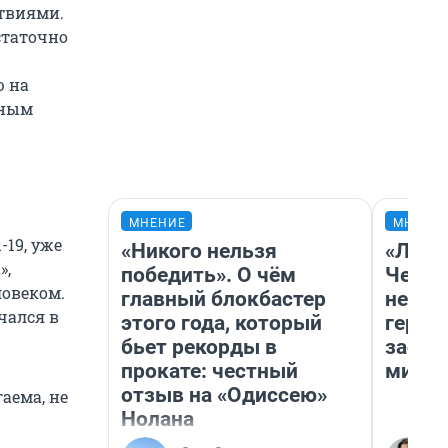
твиями.
статочно
ю на
тным
МНЕНИЕ
МНЕНИ
-19, уже
«Никого нельзя
«Люди
»,
победить». О чём
Чем п
ловеком.
главный блокбастер
непон
чался в
этого года, который
герои
бьет рекорды в
застр
прокате: честный
мисти
отзыв на «Одиссею»
аема, не
Нолана