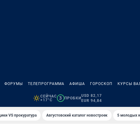
ФОРУМЫ
ТЕЛЕПРОГРАММА
АФИША
ГОРОСКОП
КУРСЫ ВА
USD 82,17
СЕЙЧАС
3
ПРОБКИ
+17°C
EUR 94,84
ики VS прокуратура
Августовский каталог новостроек
5 молодых н