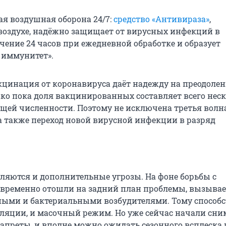
я воздушная оборона 24/7:
средство «Антивираза»
,
воздухе, надёжно защищает от вирусных инфекций в
чение 24 часов при ежедневной обработке и образует
 иммунитет».
цинация от коронавируса даёт надежду на преодолен
ко пока доля вакцинированных составляет всего нес
бщей численности. Поэтому не исключена третья волн
а также переход новой вирусной инфекции в разряд
вляются и дополнительные угрозы. На фоне борьбы с
 временно отошли на задний план проблемы, вызыва
ыми и бактериальными возбудителями. Тому способ
ляции, и масочный режим. Но уже сейчас начали сни
преты, и вполне можно ожидать сезонного всплеска 