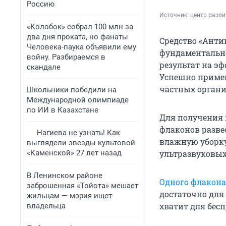
Россию
Источник: 
центр разви
«Колобок» собрал 100 млн за
два дня проката, но фанаты
Средство «Анти
Человека-паука объявили ему
фундаментальн
войну. Разбираемся в
результат на э
скандале
Успешно примен
частных организ
Школьники победили на
Международной олимпиаде
по ИИ в Казахстане
Для получения 
флаконов развес
Нагиева не узнать! Как
влажную уборку
выглядели звезды культовой
«Каменской» 27 лет назад
ультразвуковых
В Ленинском районе
Одного флакон
заброшенная «Тойота» мешает
достаточно для 
жильцам — мэрия ищет
хватит для бес
владельца