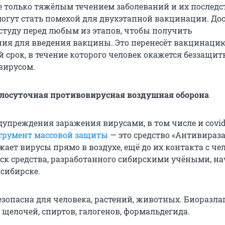
 только тяжёлым течением заболеваний и их последс
могут стать помехой для двухэтапной вакцинации. До
студу перед любым из этапов, чтобы получить
ия для введения вакцины. Это перенесёт вакцинаци
 срок, в течение которого человек окажется беззащи
вирусом.
глосуточная противовирусная воздушная оборона
упреждения заражения вирусами, в том числе и covid
трумент массовой защиты
— это средство «Антивираза
ает вирусы прямо в воздухе, ещё до их контакта с че
к средства, разработанного сибирскими учёными, на
осибирске.
зопасна для человека, растений, животных. Биоразлаг
 щелочей, спиртов, галогенов, формальдегида.