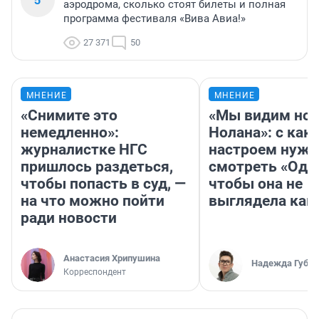
аэродрома, сколько стоят билеты и полная
программа фестиваля «Вива Авиа!»
27 371
50
МНЕНИЕ
МНЕНИЕ
«Снимите это
«Мы видим нов
немедленно»:
Нолана»: с как
журналистке НГС
настроем нужн
пришлось раздеться,
смотреть «Оди
чтобы попасть в суд, —
чтобы она не
на что можно пойти
выглядела как
ради новости
Анастасия Хрипушина
Надежда Губар
Корреспондент