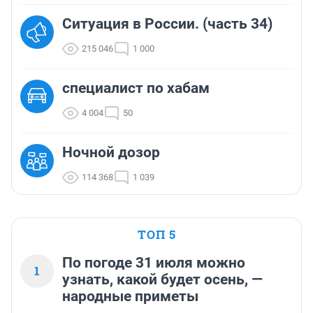
Ситуация в России. (часть 34)
215 046
1 000
cпециалист по хабам
4 004
50
Ночной дозор
114 368
1 039
ТОП 5
По погоде 31 июля можно
1
узнать, какой будет осень, —
народные приметы