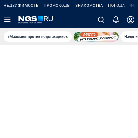
НЕДВИЖИМОСТЬ
ПРОМОКОДЫ
ЗНАКОМСТВА
ПОГОДА
ФО
«Майские» против подставщиков
Налог 