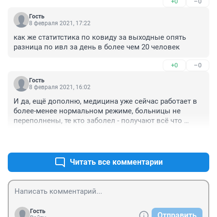
+0
–0
Гость
8 февраля 2021, 17:22
как же статитстика по ковиду за выходные опять 
разница по ивл за день в более чем 20 человек
+0
–0
Гость
8 февраля 2021, 16:02
И да, ещё дополню, медицина уже сейчас работает в 
более-менее нормальном режиме, больницы не 
переполнены, те кто заболел - получают всё что 
нужно и вылечиваются.. но вопросы всё равно 
+1
–3
остаются с вакцинами... без них точно нельзя? или 
нельзя потому что потрачено колоссальное кол-во 
сил и денежных средств и сказать "блин, поздновато 
Читать все комментарии
и уже не нужно в таком количестве, но не 
выбрасывать же"?
Гость
Отправить