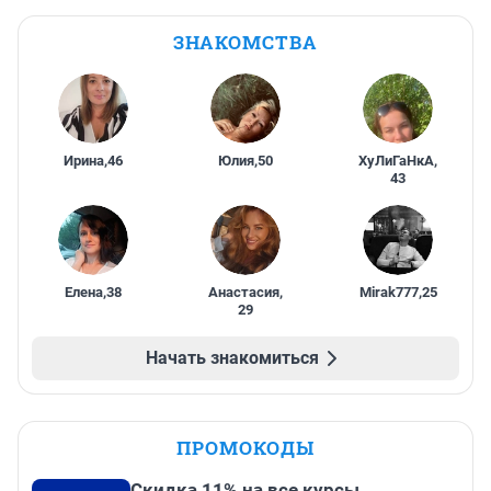
ЗНАКОМСТВА
Ирина
,
46
Юлия
,
50
ХуЛиГаНкА
,
43
Елена
,
38
Анастасия
,
Mirak777
,
25
29
Начать знакомиться
ПРОМОКОДЫ
Скидка 11% на все курсы