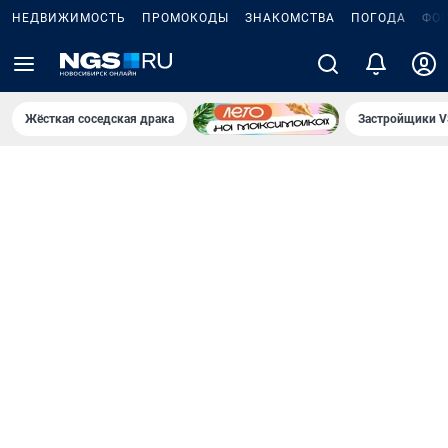
НЕДВИЖИМОСТЬ
ПРОМОКОДЫ
ЗНАКОМСТВА
ПОГОДА
ФО
Жёсткая соседская драка
Застройщики V