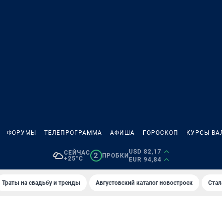
ФОРУМЫ
ТЕЛЕПРОГРАММА
АФИША
ГОРОСКОП
КУРСЫ ВА
USD 82,17
СЕЙЧАС
2
ПРОБКИ
+25°C
EUR 94,84
Траты на свадьбу и тренды
Августовский каталог новостроек
Стал