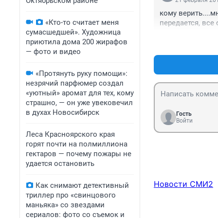
Октябрьском районе
21 февраля 201
кому верить....
«Кто-то считает меня
передается, все
сумасшедшей». Художница
приютила дома 200 жирафов
— фото и видео
«Протянуть руку помощи»:
незрячий парфюмер создал
«уютный» аромат для тех, кому
страшно, — он уже увековечил
в духах Новосибирск
Гость
Войти
Леса Красноярского края
горят почти на полмиллиона
гектаров — почему пожары не
удается остановить
Новости СМИ2
Как снимают детективный
триллер про «свинцового
маньяка» со звездами
сериалов: фото со съемок и