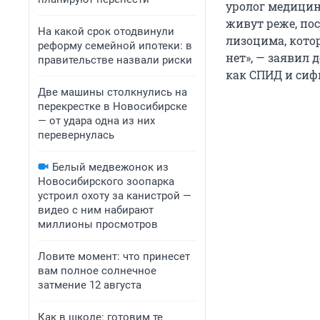
уролог медицин
живут реже, по
На какой срок отодвинули
лизоцима, кото
реформу семейной ипотеки: в
нет», — заявил 
правительстве назвали риски
как СПИД и сифи
Две машины столкнулись на
перекрестке в Новосибирске
— от удара одна из них
перевернулась
Белый медвежонок из
Новосибирского зоопарка
устроил охоту за канистрой —
видео с ним набирают
миллионы просмотров
Ловите момент: что принесет
вам полное солнечное
затмение 12 августа
Как в школе: готовим те