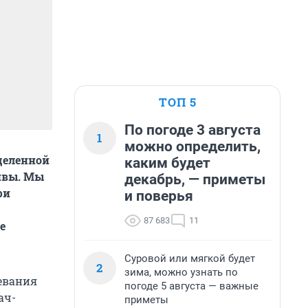
ТОП 5
По погоде 3 августа
1
можно определить,
деленной
каким будет
тивы. Мы
декабрь, — приметы
ри
и поверья
87 683
11
е
Суровой или мягкой будет
2
зима, можно узнать по
левания
погоде 5 августа — важные
ач-
приметы