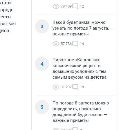
» они
78 409
12
 вроде
ществ
Какой будет зима, можно
аваться
3
узнать по погоде 7 августа, —
иоз.
важные приметы
57 786
14
Пирожное «Картошка»:
4
классический рецепт в
домашних условиях с тем
самым вкусом из детства
31 297
18
По погоде 8 августа можно
5
определить, насколько
дождливой будет осень —
важные приметы