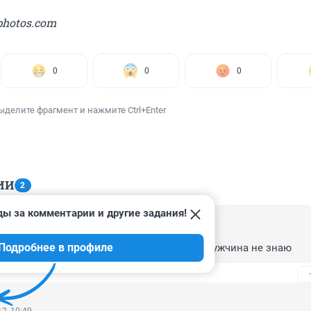
photos.com
0
0
0
ыделите фрагмент и нажмите Ctrl+Enter
ИИ
2
ды за комментарии и другие задания!
2, 16:18
Подробнее в профиле
ожет поймать не только триппер, а вот мужчина не знаю