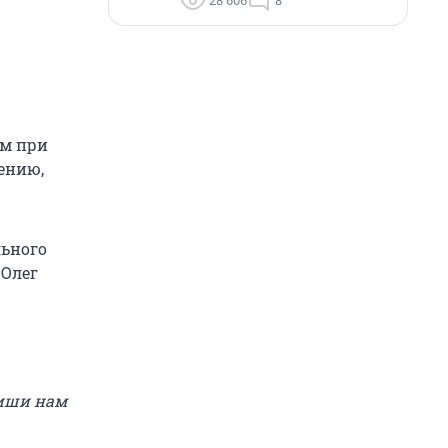
28 606
8
ем при
нению,
льного
 Олег
пиши нам