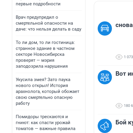
первые подробности
Врач предупредил о
смертельной опасности на
снова
даче: что нельзя делать в саду
То ли дом, то ли гостиница:
странное здание в частном
секторе Новосибирска
1 073
проверят — мэрия
заподозрила нарушения
Вот и
Укусила змея? Зато паука
нового открыл! История
арахнолога, который обожает
свою смертельно опасную
работу
180 
Помидоры трескаются и
Бой к
гниют: как спасти урожай
томатов — важные правила