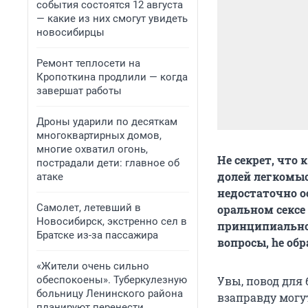
события состоятся 12 августа
— какие из них смогут увидеть
новосибирцы
Ремонт теплосети на
Кропоткина продлили — когда
завершат работы
Дроны ударили по десяткам
многоквартирных домов,
многие охватил огонь,
Не секрет, что
пострадали дети: главное об
долей легкомыс
атаке
недостаточно о
Самолет, летевший в
оральном сексе
Новосибирск, экстренно сел в
принципиально
Братске из-за пассажира
вопросы, he обр
«Жители очень сильно
обеспокоены». Туберкулезную
Увы, повод для
больницу Ленинского района
взаправду могу
планируют перенести