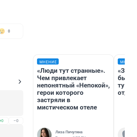
0
МНЕНИЕ
МНЕНИ
«Люди тут странные».
«За н
Чем привлекает
были 
непонятный «Непокой»,
турис
герои которого
отдых
застряли в
мистическом отеле
+0
–0
Лиза Пичугина