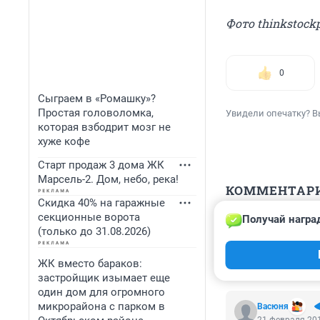
Фото thinkstock
0
Сыграем в «Ромашку»?
Простая головоломка,
Увидели опечатку? В
которая взбодрит мозг не
хуже кофе
Старт продаж 3 дома ЖК
Марсель-2. Дом, небо, река!
КОММЕНТАР
Скидка 40% на гаражные
секционные ворота
Получай награ
Гость
(только до 31.08.2026)
21 февраля 201
Женщина точно м
ЖК вместо бараков:
застройщик изымает еще
один дом для огромного
микрорайона с парком в
Васюня