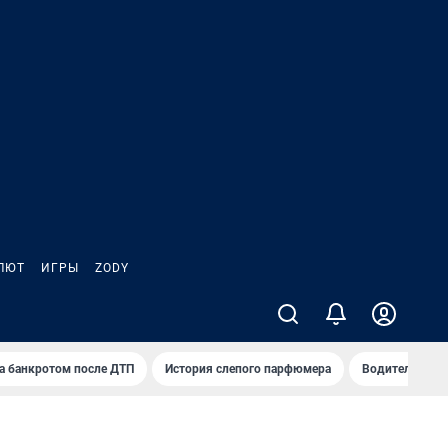
ЛЮТ
ИГРЫ
ZODY
а банкротом после ДТП
История слепого парфюмера
Водители пер