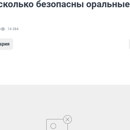
асколько безопасны оральные
0
14 384
ария