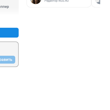
Редактор NGS.RU
ппер 
+0
–0
равить