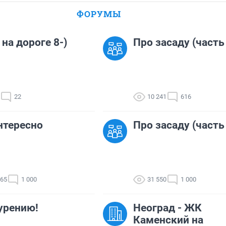
ФОРУМЫ
 на дороге 8-)
Про засаду (часть
22
10 241
616
нтересно
Про засаду (часть
665
1 000
31 550
1 000
урению!
Неоград - ЖК
Каменский на