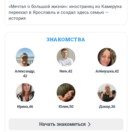
«Мечтал о большой жизни»: иностранец из Камеруна
переехал в Ярославль и создал здесь семью —
история
ЗНАКОМСТВА
Александр
,
New
,
42
Алёнушка
,
42
42
Ирина
,
46
Юлия
,
50
Докер
,
36
Начать знакомиться