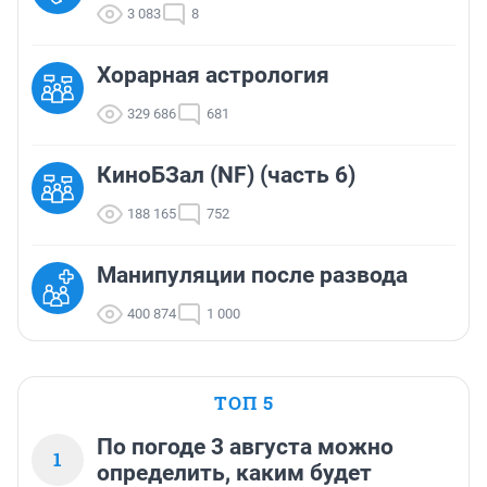
3 083
8
Хорарная астрология
329 686
681
КиноБЗал (NF) (часть 6)
188 165
752
Манипуляции после развода
400 874
1 000
ТОП 5
По погоде 3 августа можно
1
определить, каким будет