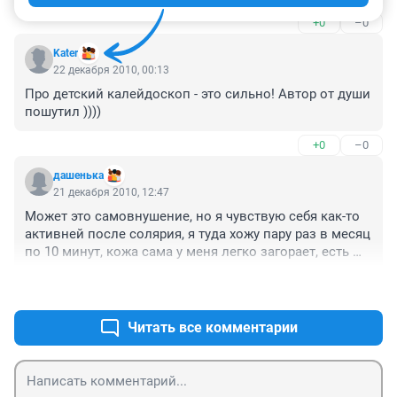
Чувствую себя каким-то медведЁм... наполовину в 
+0
–0
спячке...

Но ничего))) вот и день уже прибывать начал))))
Kater
22 декабря 2010, 00:13
Про детский калейдоскоп - это сильно! Автор от души 
пошутил ))))
+0
–0
дашенька
21 декабря 2010, 12:47
Может это самовнушение, но я чувствую себя как-то 
активней после солярия, я туда хожу пару раз в месяц 
по 10 минут, кожа сама у меня легко загорает, есть 
южные корни, потому особо за здоровье не 
+0
–0
опасаюсь, да и не злоупотребляю солярием. А может 
мне просто приятно смотреть на себя после него, моя 
кожа любит солнце и выглядит после него лучше.
Читать все комментарии