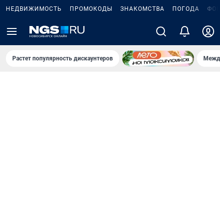
НЕДВИЖИМОСТЬ
ПРОМОКОДЫ
ЗНАКОМСТВА
ПОГОДА
ФО
Растет популярность дискаунтеров
Межд