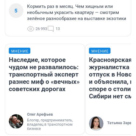
Кормить раз в месяц. Чем хищным или
5
необычным украсить квартиру — смотрим
зелёное разнообразие на выставке экзотики
26 993
13
МНЕНИЕ
МНЕНИЕ
Наследие, которое
Красноярская
чудом не развалилось:
журналистка п
транспортный эксперт
отпуск в Ново
разнес миф о «вечных»
и объяснила, п
советских дорогах
споре о столиц
Сибири нет см
Олег Арефьев
Блогер, предприниматель,
Татьяна Зарва
владелец в транспортном
бизнесе