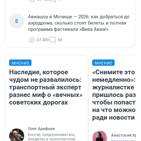
Авиашоу в Мочище — 2026: как добраться до
5
аэродрома, сколько стоят билеты и полная
программа фестиваля «Вива Авиа!»
27 459
50
МНЕНИЕ
МНЕНИЕ
Наследие, которое
«Снимите это
чудом не развалилось:
немедленно»:
транспортный эксперт
журналистке Н
разнес миф о «вечных»
пришлось разд
советских дорогах
чтобы попасть 
на что можно 
ради новости
Олег Арефьев
Блогер, предприниматель,
Анастасия Хри
владелец в транспортном