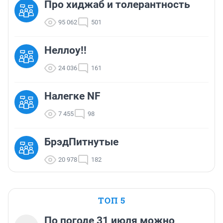
Про хиджаб и толерантность
95 062
501
Неллоу!!
24 036
161
Налегке NF
7 455
98
БрэдПитнутые
20 978
182
ТОП 5
По погоде 31 июля можно