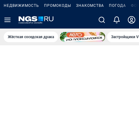
НЕДВИЖИМОСТЬ
ПРОМОКОДЫ
ЗНАКОМСТВА
ПОГОДА
ФО
Жёсткая соседская драка
Застройщики V