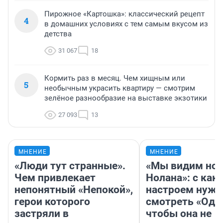
Пирожное «Картошка»: классический рецепт
4
в домашних условиях с тем самым вкусом из
детства
31 067
18
Кормить раз в месяц. Чем хищным или
5
необычным украсить квартиру — смотрим
зелёное разнообразие на выставке экзотики
27 093
13
МНЕНИЕ
МНЕНИЕ
«Люди тут странные».
«Мы видим нов
Чем привлекает
Нолана»: с как
непонятный «Непокой»,
настроем нужн
герои которого
смотреть «Оди
застряли в
чтобы она не