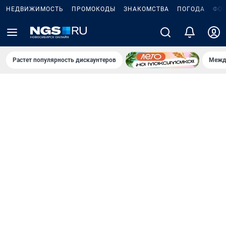
НЕДВИЖИМОСТЬ
ПРОМОКОДЫ
ЗНАКОМСТВА
ПОГОДА
ФО
Растет популярность дискаунтеров
Межд