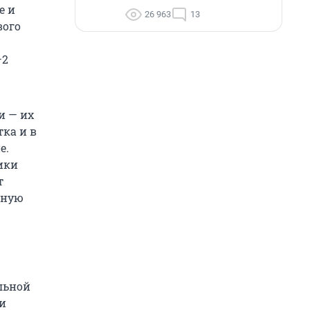
е и
26 963
13
вого
–2
и — их
тка и в
е.
ики
т
ьную
льной
и