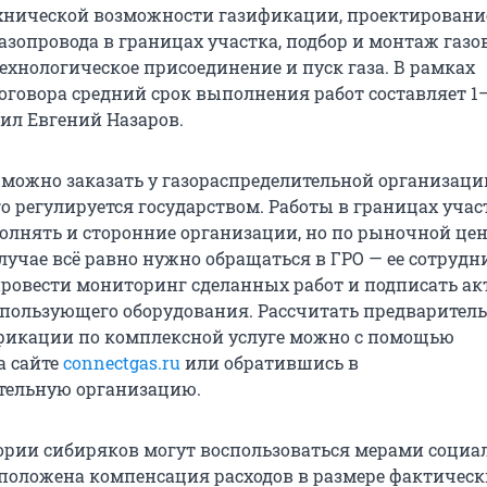
хнической возможности газификации, проектировани
азопровода в границах участка, подбор и монтаж газо
ехнологическое присоединение и пуск газа. В рамках
оговора средний срок выполнения работ составляет 1
нил Евгений Назаров.
 можно заказать у газораспределительной организаци
о регулируется государством. Работы в границах учас
олнять и сторонние организации, но по рыночной цен
лучае всё равно нужно обращаться в ГРО — ее сотрудн
ровести мониторинг сделанных работ и подписать ак
пользующего оборудования. Рассчитать предварител
фикации по комплексной услуге можно с помощью
а сайте
connectgas.ru
или обратившись в
тельную организацию.
ории сибиряков могут воспользоваться мерами социа
положена компенсация расходов в размере фактическ