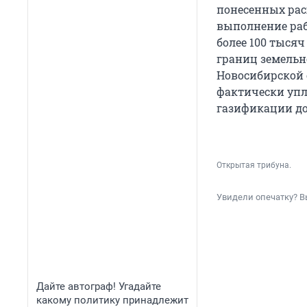
понесенных расх
выполнение раб
более 100 тыся
границ земельн
Новосибирской 
фактически упл
газификации д
Открытая трибуна.
Увидели опечатку? В
Дайте автограф! Угадайте
какому политику принадлежит