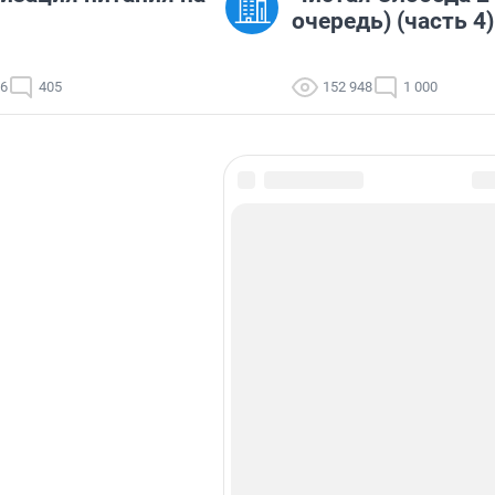
очередь) (часть 4)
36
405
152 948
1 000