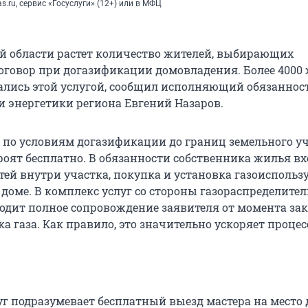
s.ru, сервис «Госуслуги» (12+) или в МФЦ
й области растет количество жителей, выбирающих
говор при догазификации домовладения. Более 4000
ались этой услугой, сообщил исполняющий обязаннос
 энергетики региона Евгений Назаров.
о по условиям догазификации до границ земельного у
роят бесплатно. В обязанности собственника жилья в
етей внутри участка, покупка и установка газоисполь
 доме. В комплекс услуг со стороны газораспределите
одит полное сопровождение заявителя от момента з
ка газа. Как правило, это значительно ускоряет процес
уг подразумевает бесплатный выезд мастера на место 