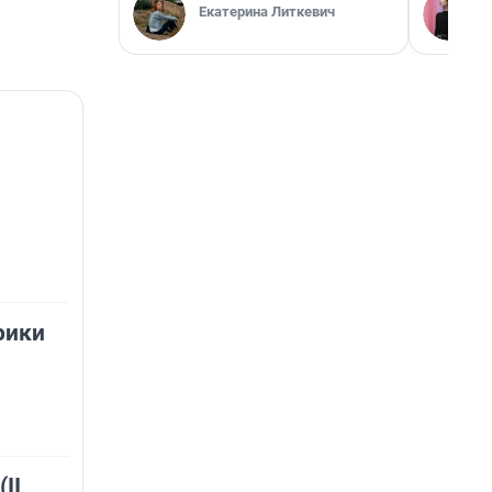
Екатерина Литкевич
рики
II