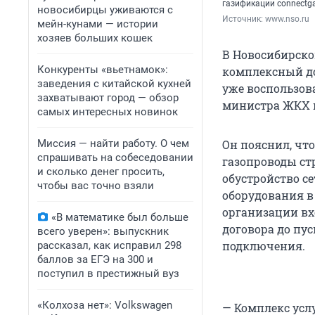
газификации connectga
новосибирцы уживаются с
Источник: 
www.nso.ru
мейн-кунами — истории
хозяев больших кошек
В Новосибирско
Конкуренты «вьетнамок»:
комплексный до
заведения с китайской кухней
уже воспользов
захватывают город — обзор
министра ЖКХ и
самых интересных новинок
Миссия — найти работу. О чем
Он пояснил, чт
спрашивать на собеседовании
газопроводы ст
и сколько денег просить,
обустройство с
чтобы вас точно взяли
оборудования в
организации вх
«В математике был больше
договора до пус
всего уверен»: выпускник
подключения.
рассказал, как исправил 298
баллов за ЕГЭ на 300 и
поступил в престижный вуз
«Колхоза нет»: Volkswagen
— Комплекс усл