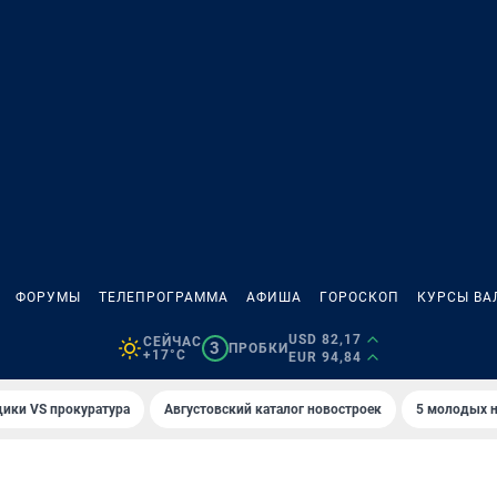
ФОРУМЫ
ТЕЛЕПРОГРАММА
АФИША
ГОРОСКОП
КУРСЫ ВА
USD 82,17
СЕЙЧАС
3
ПРОБКИ
+17°C
EUR 94,84
ики VS прокуратура
Августовский каталог новостроек
5 молодых н