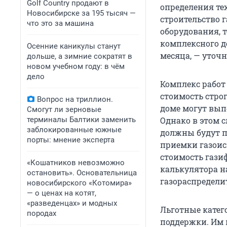
Golf Сountry продают в
определения те
Новосибирске за 195 тысяч —
строительство г
что это за машина
оборудования, т
комплексного д
Осенние каникулы станут
месяца, — уточ
дольше, а зимние сократят в
новом учебном году: в чём
дело
Комплекс работ
стоимость строг
Вопрос на триллион.
доме могут вып
Смогут ли зерновые
терминалы Балтики заменить
Однако в этом с
заблокированные южные
должны будут п
порты: мнение эксперта
приемки газоис
стоимость гази
«Кошатников невозможно
калькулятора н
остановить». Основательница
газораспредели
новосибирского «Котомира»
— о ценах на котят,
«разведенцах» и модных
Льготные катег
породах
поддержки. Им 