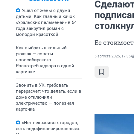
Сделают
Ушел от жены с двумя
подписа
детьми. Как главный качок
«Уральских пельменей» в 54
столкнул
года закрутил роман с
молодой красоткой
Ее стоимост
Как выбрать школьный
рюкзак — советы
5 августа 2025, 17:35
новосибирского
Роспотребнадзора в одной
картинке
Звонить в УК, требовать
перерасчет: что делать, если в
доме отключили
электричество — полезная
карточка
«Нет некрасивых городов,
есть недофинансированные».