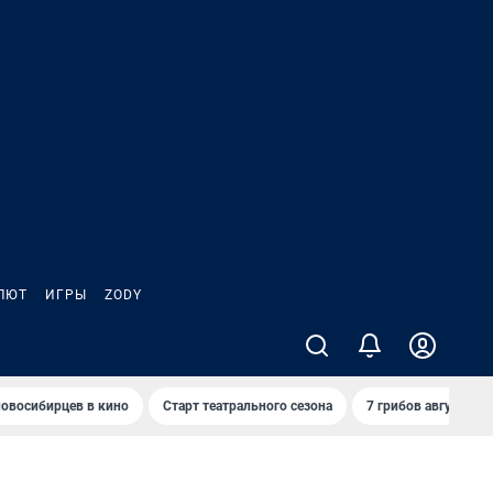
ЛЮТ
ИГРЫ
ZODY
овосибирцев в кино
Старт театрального сезона
7 грибов августа