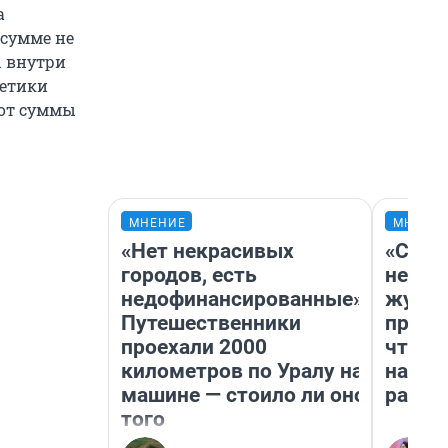
а
 сумме не
ы внутри
гетики
 от суммы
МНЕНИЕ
МНЕНИ
«Нет некрасивых
«Сним
городов, есть
немед
недофинансированные».
журна
Путешественники
пришл
проехали 2000
чтобы
километров по Уралу на
на чт
машине — стоило ли оно
ради 
того