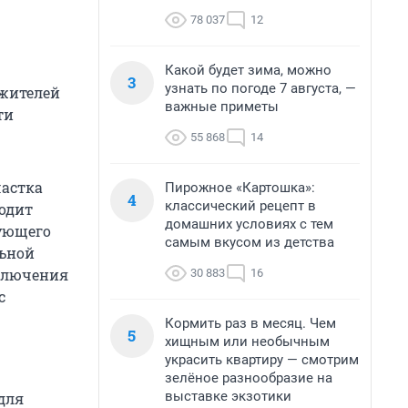
78 037
12
Какой будет зима, можно
3
узнать по погоде 7 августа, —
 жителей
важные приметы
ти
55 868
14
частка
Пирожное «Картошка»:
4
классический рецепт в
ходит
домашних условиях с тем
зующего
самым вкусом из детства
льной
аключения
30 883
16
с
Кормить раз в месяц. Чем
5
хищным или необычным
украсить квартиру — смотрим
зелёное разнообразие на
выставке экзотики
для