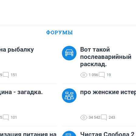
ФОРУМЫ
на рыбалку
Вот такой
послеаварийный
расклад.
09
151
1 096
19
на - загадка.
про женские исте
55
101
34 542
243
изация питания на
Чистая Слобода 2 (