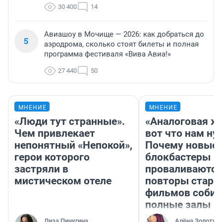
30 400
14
Авиашоу в Мочище — 2026: как добраться до
5
аэродрома, сколько стоят билеты и полная
программа фестиваля «Вива Авиа!»
27 440
50
МНЕНИЕ
МНЕНИЕ
«Люди тут странные».
«Аналоговая ж
Чем привлекает
вот что нам ну
непонятный «Непокой»,
Почему новые
герои которого
блокбастеры
застряли в
проваливаются,
мистическом отеле
повторы стары
фильмов соби
полные залы
Лиза Пичугина
Алёна Золотух