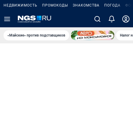
НЕДВИЖИМОСТЬ
ПРОМОКОДЫ
ЗНАКОМСТВА
ПОГОДА
ФО
«Майские» против подставщиков
Налог 