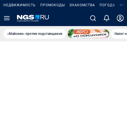
НЕДВИЖИМОСТЬ
ПРОМОКОДЫ
ЗНАКОМСТВА
ПОГОДА
ФО
«Майские» против подставщиков
Налог 