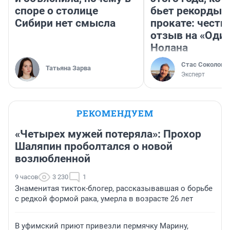
споре о столице
бьет рекорды 
Сибири нет смысла
прокате: честн
отзыв на «Оди
Нолана
Стас Соколов
Татьяна Зарва
Эксперт
РЕКОМЕНДУЕМ
«Четырех мужей потеряла»: Прохор
Шаляпин проболтался о новой
возлюбленной
9 часов
3 230
1
Знаменитая тикток-блогер, рассказывавшая о борьбе
с редкой формой рака, умерла в возрасте 26 лет
В уфимский приют привезли пермячку Марину,