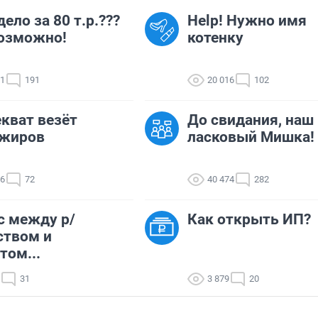
дело за 80 т.р.???
Help! Нужно имя
озможно!
котенку
21
191
20 016
102
кват везёт
До свидания, наш
ажиров
ласковый Мишка!
06
72
40 474
282
с между р/
Как открыть ИП?
ством и
том...
31
3 879
20