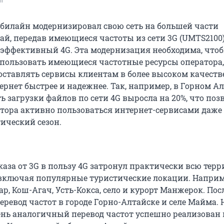
om
 билайн модернизировал свою сеть на большей части
ай, передав имеющиеся частоты из сети 3G (UMTS2100)
эффективный 4G. Эта модернизация необходима, что
пользовать имеющиеся частотные ресурсы оператора, 
оставлять сервисы клиентам в более высоком качестве
рнет быстрее и надежнее. Так, например, в Горном Ал
ь загрузки файлов по сети 4G выросла на 20%, что поз
тора активно пользоваться интернет-сервисами даже
ический сезон.
каза от 3G в пользу 4G затронул практически всю тер
 включая популярные туристические локации. Наприме
р, Кош-Агач, Усть-Кокса, село и курорт Манжерок. По
еревод частот в городе Горно-Алтайске и селе Майма. 
нь аналогичный перевод частот успешно реализован 