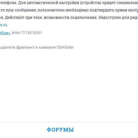
елефона. Для автоматической настройки устройства придет специальн
те пуш-сообщения, пользователю необходимо подтвердить прием настро
он. Действует при техн. возможности подключения. Недоступна для ряда
e.ru
.
лКом»
, ИНН 7713076301
ыделите фрагмент и нажмите Ctrl+Enter
ФОРУМЫ