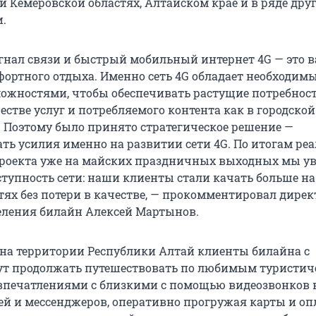
и Кемеровской областях, Алтайском крае и в ряде дру
и.
нал связи и быстрый мобильный интернет 4G — это
ортного отдыха. Именно сеть 4G обладает необходим
можностями, чтобы обеспечивать растущие потребнос
естве услуг и потребляемого контента как в городской 
е. Поэтому было принято стратегическое решение —
ть усилия именно на развитии сети 4G. По итогам ре
проекта уже на майских праздничных выходных мы ув
ступность сети: наши клиенты стали качать больше на
тях без потери в качестве, — прокомментировал дирек
еления билайн Алексей Мартынов.
G на территории Республики Алтай клиенты билайна с
ут продолжать путешествовать по любимым туристи
 впечатлениями с близкими с помощью видеозвонков в
ей и мессенджеров, оперативно прогружая карты и о