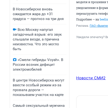
модели и прошивки т
уведомление в форма
В Новосибирске вновь
перезагрузить телеф
ожидается жара до +31
градуса — прогноз на три дня
Подробнее — на
beelin
Реклама.
ПАО «Вымпе
Всю Москву напугал
загадочный взрыв: его звук
Увидели опечатку? В
слышали везде, а причина
неизвестна. Что это могло
быть
«Смели гибриды Voyah». В
России возник дефицит
электромобилей
Новости СМИ2
В центре Новосибирска могут
ввести особый режим из-за
провала дороги —
показываем участок на карте
Самый сексуальный мужчина