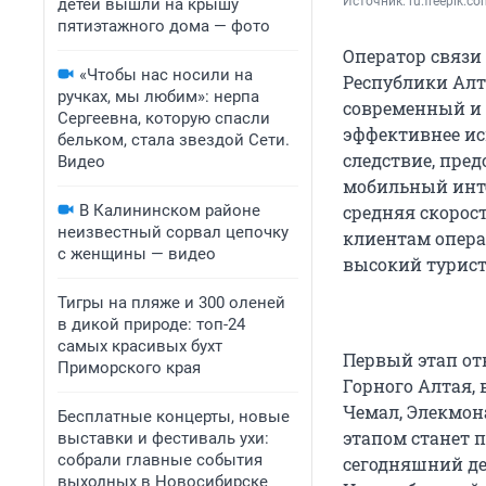
Источник: 
ru.freepik.c
детей вышли на крышу
пятиэтажного дома — фото
Оператор связи
«Чтобы нас носили на
Республики Алт
ручках, мы любим»: нерпа
современный и 
Сергеевна, которую спасли
эффективнее ис
бельком, стала звездой Сети.
следствие, пред
Видео
мобильный инте
В Калининском районе
средняя скорост
неизвестный сорвал цепочку
клиентам опера
с женщины — видео
высокий турист
Тигры на пляже и 300 оленей
в дикой природе: топ-24
самых красивых бухт
Первый этап от
Приморского края
Горного Алтая,
Чемал, Элекмона
Бесплатные концерты, новые
этапом станет п
выставки и фестиваль ухи:
собрали главные события
сегодняшний де
выходных в Новосибирске