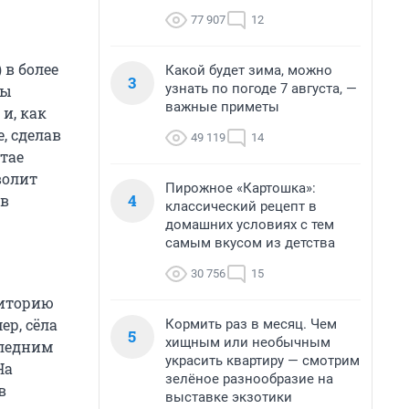
77 907
12
 в более
Какой будет зима, можно
3
узнать по погоде 7 августа, —
бы
важные приметы
и, как
, сделав
49 119
14
тае
волит
Пирожное «Картошка»:
4
 в
классический рецепт в
домашних условиях с тем
самым вкусом из детства
30 756
15
риторию
р, сёла
Кормить раз в месяц. Чем
5
хищным или необычным
следним
украсить квартиру — смотрим
На
зелёное разнообразие на
в
выставке экзотики