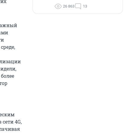
гих
26 863
13
 важный
ыми
ти
среде,
ализации
идели,
 более
тор
ческим
 сети 4G,
плачивая