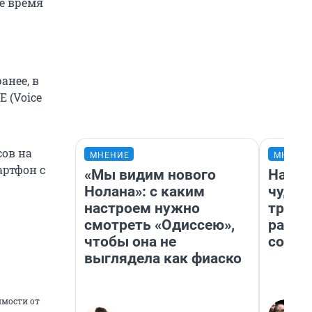
е время
анее, в
E (Voice
ов на
МНЕНИЕ
МНЕНИ
артфон с
«Мы видим нового
Насле
Нолана»: с каким
чудом
настроем нужно
транс
смотреть «Одиссею»,
разне
чтобы она не
совет
выглядела как фиаско
имости от