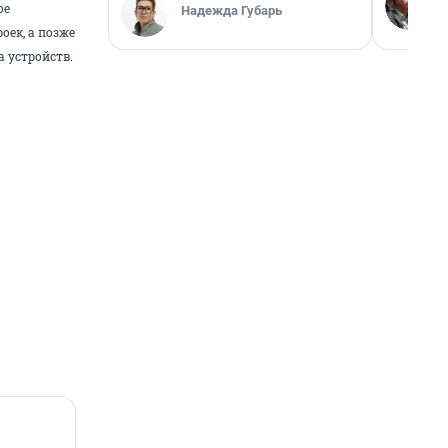
ое
Надежда Губарь
ек, а позже
 устройств.