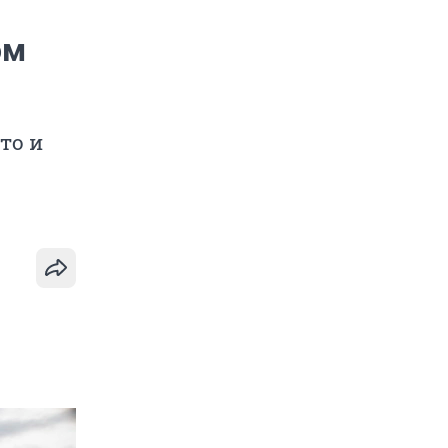
ом
то и