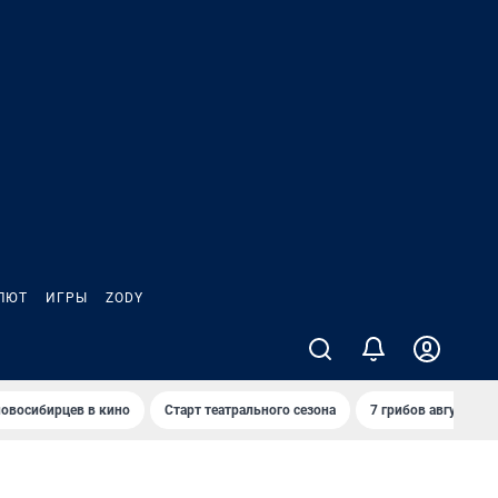
ЛЮТ
ИГРЫ
ZODY
овосибирцев в кино
Старт театрального сезона
7 грибов августа