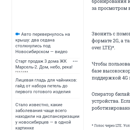
бронирования и
за просмотром 
Звонить с помо
Авто перевернулось на
крышу: два седана
формате 2G, а т
столкнулись под
over LTE)*.
Новосибирском — видео
Старт продаж 3 дома ЖК
Чтобы пользова
Марсель-2. Дом, небо, река!
базе высокоскор
поддержкой 4G и
Лицевая гладь для чайников:
гайд от набора петель до
первого готового изделия
Оператор билай
устройства. Есл
Стало известно, какие
роботизированн
заболевания чаще всего
находили на диспансеризации
у новосибирцев — в одной
* Голос через LTE. У
картинке