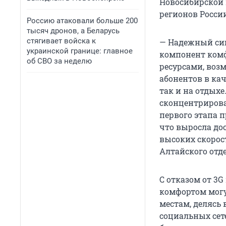
Новосибирской 
регионов Росси
Россию атаковали больше 200
тысяч дронов, а Беларусь
стягивает войска к
— Надежный сиг
украинской границе: главное
компонент комф
об СВО за неделю
ресурсами, воз
абонентов в кач
так и на отдых
сконцентрирова
первого этапа 
что выросла до
высоких скорос
Алтайского отд
С отказом от 3
комфортом мог
местам, делясь
социальных сет