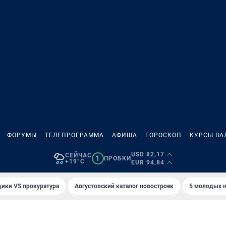
ФОРУМЫ
ТЕЛЕПРОГРАММА
АФИША
ГОРОСКОП
КУРСЫ ВА
USD 82,17
СЕЙЧАС
1
ПРОБКИ
+19°C
EUR 94,84
ики VS прокуратура
Августовский каталог новостроек
5 молодых н