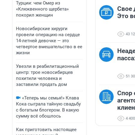
Турции: чем Омер из
Свое 
«Клюквенного щербета»
покорил женщин
Это в
Новосибирские хирурги
43 1
провели операцию на сердце
14-летней девочке — это
четвертое вмешательство в ее
Неаде
жизни
пасс
Увезли в реабилитационный
центр: трое новосибирцев
51 3
похитили человека и
заставили продать дом
Спор 
«Теперь мы семья!» Клава
агент
Кока сыграла тайную свадьбу
клиен
с богатым блогером. В какую
сумму всё обошлось
4 400
Как приготовить настоящее