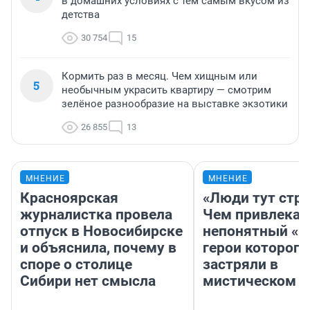
в домашних условиях с тем самым вкусом из
детства
30 754
15
Кормить раз в месяц. Чем хищным или
5
необычным украсить квартиру — смотрим
зелёное разнообразие на выставке экзотики
26 855
13
МНЕНИЕ
МНЕНИЕ
Красноярская
«Люди тут стр
журналистка провела
Чем привлекае
отпуск в Новосибирске
непонятный «Н
и объяснила, почему в
герои которого
споре о столице
застряли в
Сибири нет смысла
мистическом о