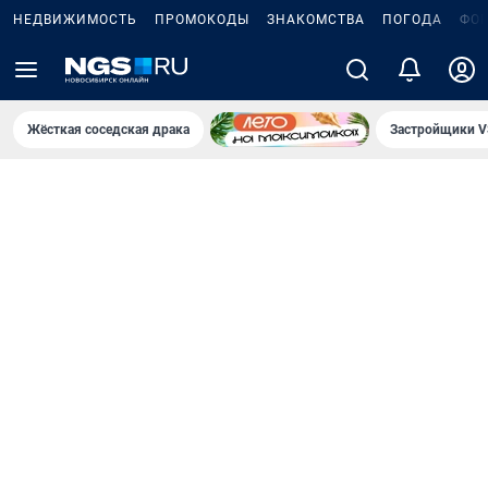
НЕДВИЖИМОСТЬ
ПРОМОКОДЫ
ЗНАКОМСТВА
ПОГОДА
ФО
Жёсткая соседская драка
Застройщики V