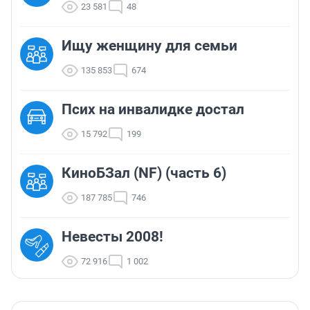
23 581
48
Ищу женщину для семьи
135 853
674
Псих на инвалидке достал
15 792
199
КиноБЗал (NF) (часть 6)
187 785
746
Невесты 2008!
72 916
1 002