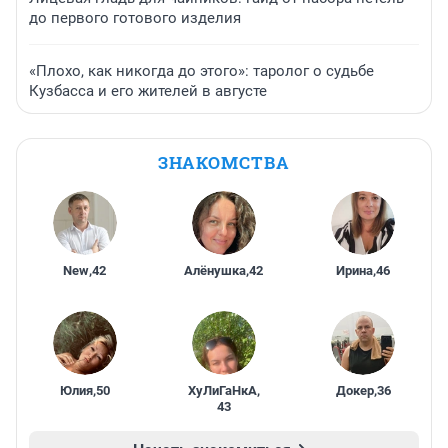
до первого готового изделия
«Плохо, как никогда до этого»: таролог о судьбе
Кузбасса и его жителей в августе
ЗНАКОМСТВА
New
,
42
Алёнушка
,
42
Ирина
,
46
Юлия
,
50
ХуЛиГаНкА
,
Докер
,
36
43