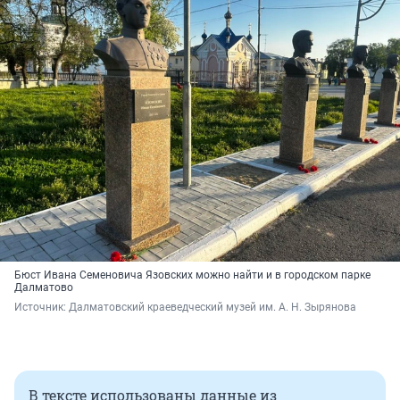
Бюст Ивана Семеновича Язовских можно найти и в городском парке
Далматово
Источник: 
Далматовский краеведческий музей им. А. Н. Зырянова
В тексте использованы данные из