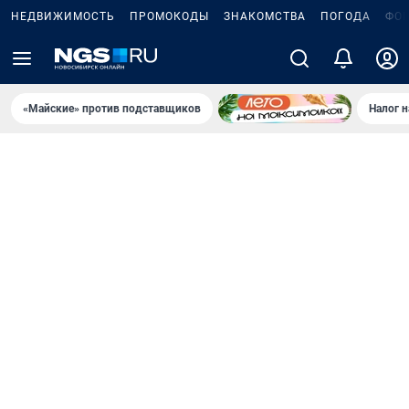
НЕДВИЖИМОСТЬ
ПРОМОКОДЫ
ЗНАКОМСТВА
ПОГОДА
ФО
«Майские» против подставщиков
Налог 