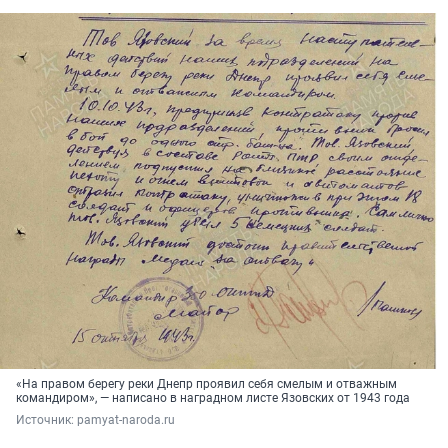
«На правом берегу реки Днепр проявил себя смелым и отважным
командиром», — написано в наградном листе Язовских от 1943 года
Источник: 
pamyat-naroda.ru