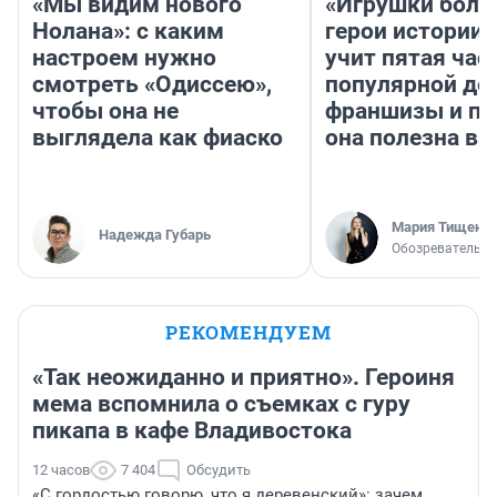
«Мы видим нового
«Игрушки боль
Нолана»: с каким
герои истории»
настроем нужно
учит пятая час
смотреть «Одиссею»,
популярной де
чтобы она не
франшизы и п
выглядела как фиаско
она полезна в
Мария Тищенк
Надежда Губарь
Обозреватель
РЕКОМЕНДУЕМ
«Так неожиданно и приятно». Героиня
мема вспомнила о съемках с гуру
пикапа в кафе Владивостока
12 часов
7 404
Обсудить
«С гордостью говорю, что я деревенский»: зачем