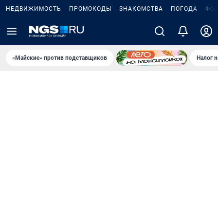
НЕДВИЖИМОСТЬ
ПРОМОКОДЫ
ЗНАКОМСТВА
ПОГОДА
ФО
«Майские» против подставщиков
Налог 