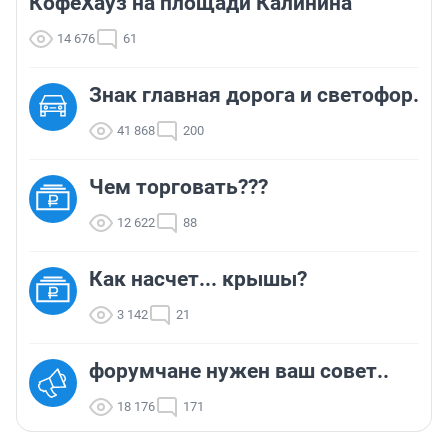
КофеХауз на площади Калинина
14 676
61
Знак главная дорога и светофор.
41 868
200
Чем торговать???
12 622
88
Как насчет... крышы?
3 142
21
форумчане нужен ваш совет..
18 176
171