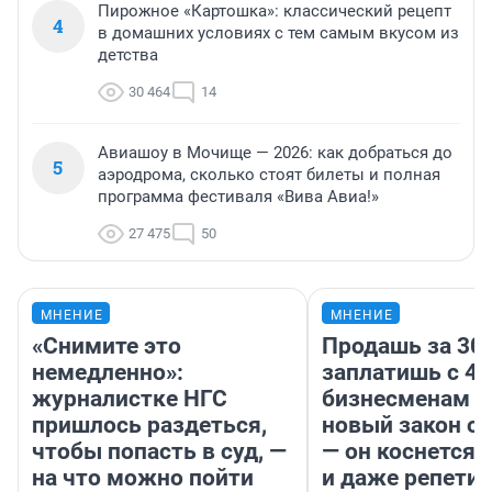
Пирожное «Картошка»: классический рецепт
4
в домашних условиях с тем самым вкусом из
детства
30 464
14
Авиашоу в Мочище — 2026: как добраться до
5
аэродрома, сколько стоят билеты и полная
программа фестиваля «Вива Авиа!»
27 475
50
МНЕНИЕ
МНЕНИЕ
«Снимите это
Продашь за 300
немедленно»:
заплатишь с 40
журналистке НГС
бизнесменам г
пришлось раздеться,
новый закон о 
чтобы попасть в суд, —
— он коснется 
на что можно пойти
и даже репети