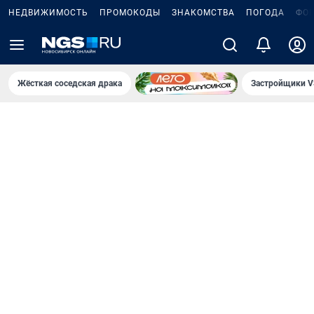
НЕДВИЖИМОСТЬ
ПРОМОКОДЫ
ЗНАКОМСТВА
ПОГОДА
ФО
Жёсткая соседская драка
Застройщики V