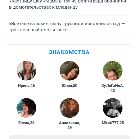
Участницу шоу «Мама в 16» из Волгограда обвинили
в домогательствах к младенцу
«Все еще в шоке»: сыну Трусовой исполнился год —
трогательный пост и фото
ЗНАКОМСТВА
Ирина
,
46
Юлия
,
50
ХуЛиГаНкА
,
43
Елена
,
38
Анастасия
,
Mirak777
,
25
29