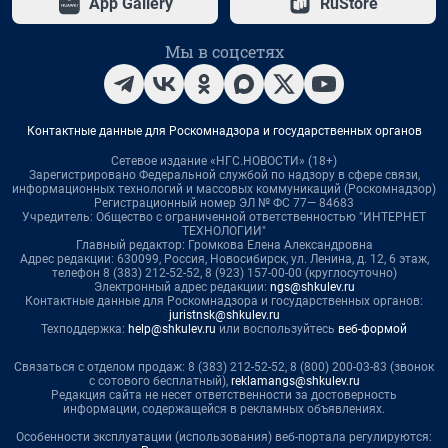
App Gallery
RuStore
Мы в соцсетях
Контактные данные для Роскомнадзора и государственных органов
Сетевое издание «НГС.НОВОСТИ» (18+)
Зарегистрировано Федеральной службой по надзору в сфере связи,
информационных технологий и массовых коммуникаций (Роскомнадзор)
Регистрационный номер ЭЛ № ФС 77— 84683
Учредитель: Общество с ограниченной ответственностью "ИНТЕРНЕТ
ТЕХНОЛОГИИ"
Главный редактор: Громкова Елена Александровна
Адрес редакции: 630099, Россия, Новосибирск, ул. Ленина, д. 12, 6 этаж,
телефон 8 (383) 212-52-52, 8 (923) 157-00-00 (круглосуточно)
Электронный адрес редакции:
ngs@shkulev.ru
Контактные данные для Роскомнадзора и государственных органов:
juristnsk@shkulev.ru
Техподдержка:
help@shkulev.ru
или воспользуйтесь
веб-формой
Связаться с отделом продаж: 8 (383) 212-52-52, 8 (800) 200-03-83 (звонок
с сотового бесплатный),
reklamangs@shkulev.ru
Редакция сайта не несет ответственности за достоверность
информации, содержащейся в рекламных объявлениях.
Особенности эксплуатации (использования) веб-портала регулируются: