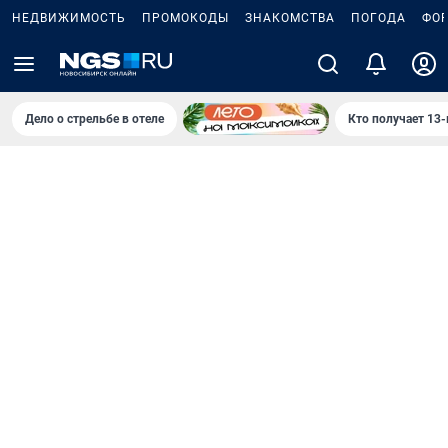
НЕДВИЖИМОСТЬ
ПРОМОКОДЫ
ЗНАКОМСТВА
ПОГОДА
ФО
Дело о стрельбе в отеле
Кто получает 13-