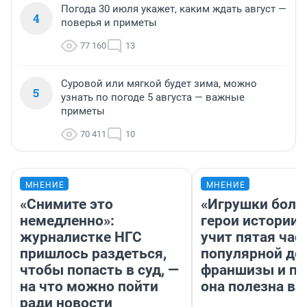
Погода 30 июля укажет, каким ждать август —
4
поверья и приметы
77 160
13
Суровой или мягкой будет зима, можно
5
узнать по погоде 5 августа — важные
приметы
70 411
10
МНЕНИЕ
МНЕНИЕ
«Снимите это
«Игрушки боль
немедленно»:
герои истории»
журналистке НГС
учит пятая час
пришлось раздеться,
популярной де
чтобы попасть в суд, —
франшизы и п
на что можно пойти
она полезна в
ради новости