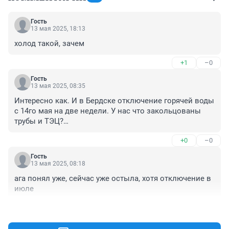
Гость
13 мая 2025, 18:13
холод такой, зачем
+1
–0
Гость
13 мая 2025, 08:35
Интересно как. И в Бердске отключение горячей воды 
с 14го мая на две недели. У нас что закольцованы 
трубы и ТЭЦ?

Какое то" вселенское " отключение. Что они будут 
+0
–0
одновременно проверять Систему? У нас есть 
столько специалистов? Безобразие просто .!!! Или им 
Гость
распоряжение пришло "свыше"?
13 мая 2025, 08:18
ага понял уже, сейчас уже остыла, хотя отключение в 
июле
+2
–0