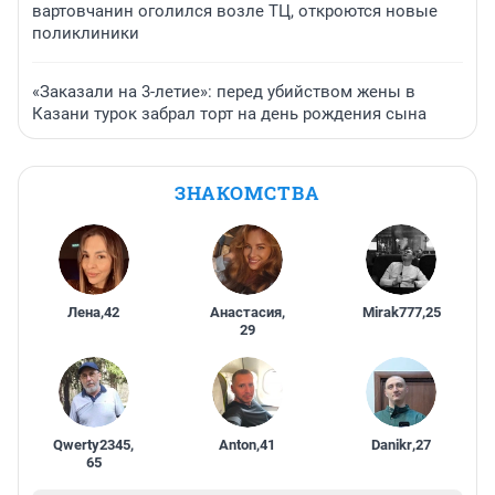
вартовчанин оголился возле ТЦ, откроются новые
поликлиники
«Заказали на 3-летие»: перед убийством жены в
Казани турок забрал торт на день рождения сына
ЗНАКОМСТВА
Лена
,
42
Анастасия
,
Mirak777
,
25
29
Qwerty2345
,
Anton
,
41
Danikr
,
27
65