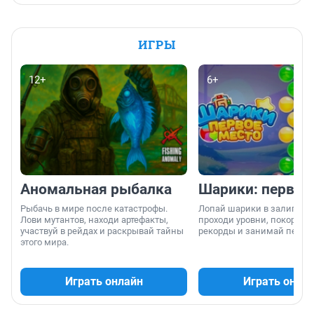
ИГРЫ
12+
6+
Аномальная рыбалка
Шарики: первое
Рыбачь в мире после катастрофы.
Лопай шарики в залипател
Лови мутантов, находи артефакты,
проходи уровни, покоряй 
участвуй в рейдах и раскрывай тайны
рекорды и занимай первы
этого мира.
Играть онлайн
Играть онла