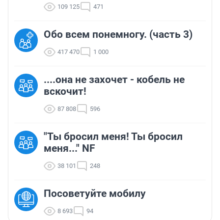
109 125
471
Обо всем понемногу. (часть 3)
417 470
1 000
....она не захочет - кобель не
вскочит!
87 808
596
"Ты бросил меня! Ты бросил
меня..." NF
38 101
248
Посоветуйте мобилу
8 693
94