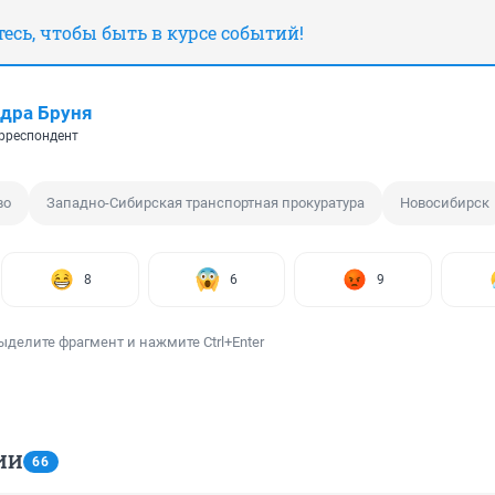
сь, чтобы быть в курсе событий!
дра Бруня
рреспондент
во
Западно-Сибирская транспортная прокуратура
Новосибирск
8
6
9
ыделите фрагмент и нажмите Ctrl+Enter
ИИ
66