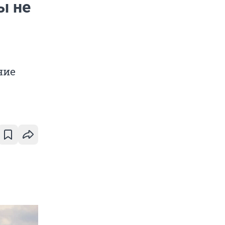
ы не
ние