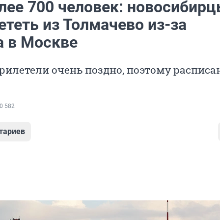
лее 700 человек: новосибирц
ететь из Толмачево из-за
а в Москве
илетели очень поздно, поэтому расписа
0 582
тариев