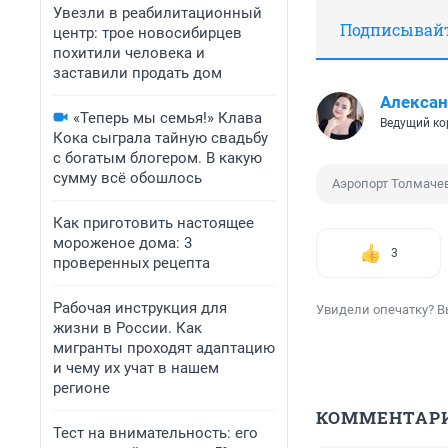
Увезли в реабилитационный
Подписывайте
центр: трое новосибирцев
похитили человека и
заставили продать дом
Алексан
«Теперь мы семья!» Клава
Ведущий ко
Кока сыграла тайную свадьбу
с богатым блогером. В какую
сумму всё обошлось
Аэропорт Толмаче
Как приготовить настоящее
мороженое дома: 3
3
проверенных рецепта
Рабочая инструкция для
Увидели опечатку? В
жизни в России. Как
мигранты проходят адаптацию
и чему их учат в нашем
регионе
КОММЕНТАР
Тест на внимательность: его