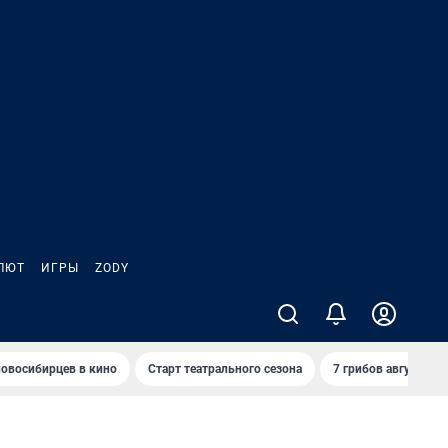
ЛЮТ
ИГРЫ
ZODY
овосибирцев в кино
Старт театрального сезона
7 грибов августа