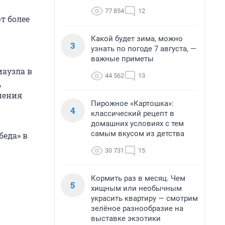
77 854
12
т более
Какой будет зима, можно
3
узнать по погоде 7 августа, —
важные приметы
иаузла в
44 562
13
,
нения
Пирожное «Картошка»:
4
классический рецепт в
домашних условиях с тем
самым вкусом из детства
беда» в
30 731
15
Кормить раз в месяц. Чем
5
хищным или необычным
украсить квартиру — смотрим
зелёное разнообразие на
выставке экзотики