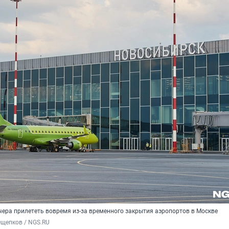
чера прилететь вовремя из-за временного закрытия аэропортов в Москве
Ощепков / NGS.RU