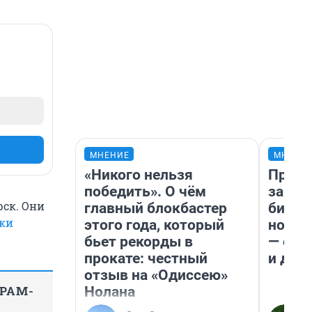
МНЕНИЕ
МНЕНИ
«Никого нельзя
Прода
победить». О чём
запла
рск. Они
главный блокбастер
бизне
ки
этого года, который
новый
бьет рекорды в
— он 
прокате: честный
и даж
отзыв на «Одиссею»
ГРАМ-
Нолана