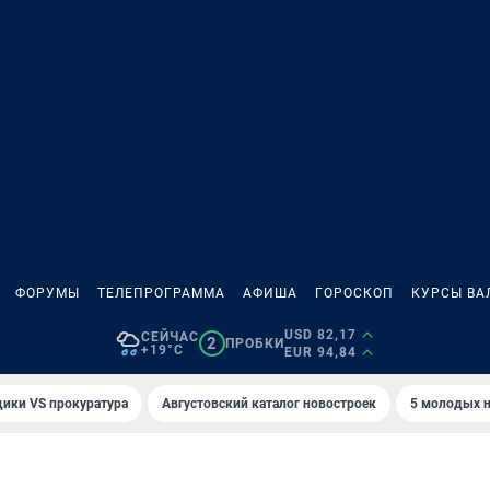
ФОРУМЫ
ТЕЛЕПРОГРАММА
АФИША
ГОРОСКОП
КУРСЫ ВА
USD 82,17
СЕЙЧАС
2
ПРОБКИ
+19°C
EUR 94,84
ики VS прокуратура
Августовский каталог новостроек
5 молодых н