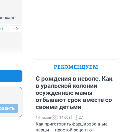
не жаль!
+1
–0
+1
–0
РЕКОМЕНДУЕМ
С рождения в неволе. Как
в уральской колонии
осужденные мамы
отбывают срок вместе со
своими детьми
равить
14 часов
14 608
27
Как приготовить фаршированные
перцы — простой рецепт от