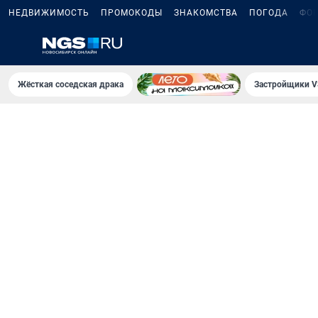
НЕДВИЖИМОСТЬ
ПРОМОКОДЫ
ЗНАКОМСТВА
ПОГОДА
ФО
Жёсткая соседская драка
Застройщики V