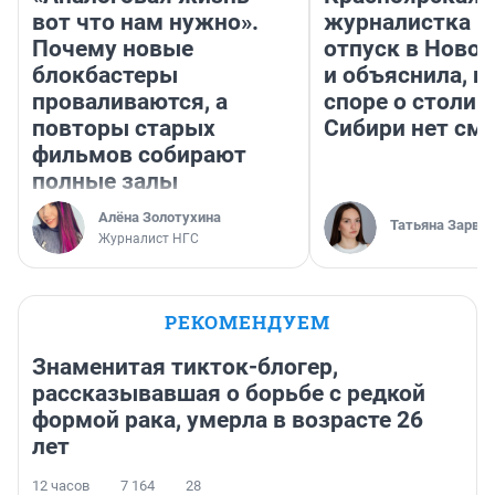
вот что нам нужно».
журналистка п
Почему новые
отпуск в Ново
блокбастеры
и объяснила, п
проваливаются, а
споре о столиц
повторы старых
Сибири нет см
фильмов собирают
полные залы
Алёна Золотухина
Татьяна Зарва
Журналист НГС
РЕКОМЕНДУЕМ
Знаменитая тикток-блогер,
рассказывавшая о борьбе с редкой
формой рака, умерла в возрасте 26
лет
12 часов
7 164
28