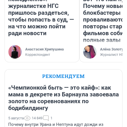
журналистке НГС
Почему новые
пришлось раздеться,
блокбастеры
чтобы попасть в суд, —
проваливаются,
на что можно пойти
повторы стары
ради новости
фильмов соби
полные залы
Анастасия Хрипушина
Алёна Золотух
Корреспондент
Журналист НГС
РЕКОМЕНДУЕМ
«Чемпионкой быть — это кайф»: как
мама в декрете из Барнаула завоевала
золото на соревнованиях по
бодибилдингу
5 августа
14 849
1
Почему внутри Урана и Нептуна идут дожди из