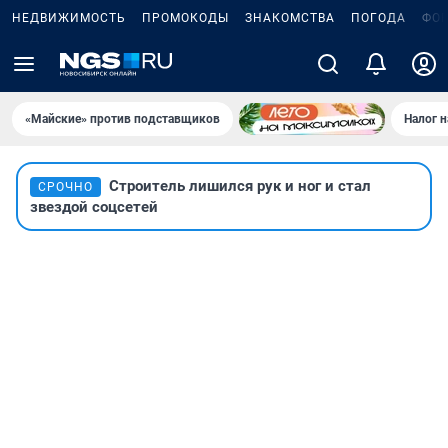
НЕДВИЖИМОСТЬ
ПРОМОКОДЫ
ЗНАКОМСТВА
ПОГОДА
ФО
«Майские» против подставщиков
Налог 
Строитель лишился рук и ног и стал
СРОЧНО
звездой соцсетей