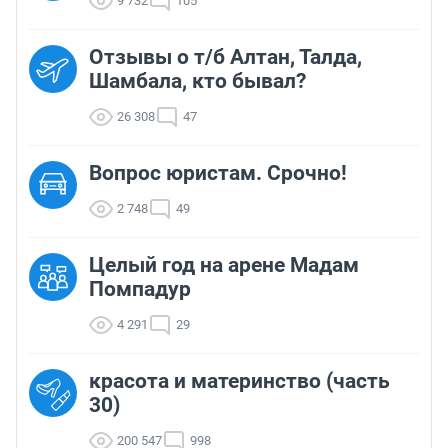
9 732
105
Отзывы о т/б Алтан, Талда,
Шамбала, кто бывал?
26 308
47
Вопрос юристам. Срочно!
2 748
49
Целый год на арене Мадам
Помпадур
4 291
29
красота и материнство (часть
30)
200 547
998