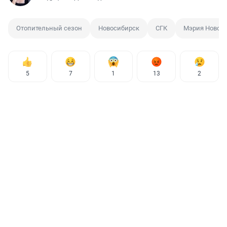
Отопительный сезон
Новосибирск
СГК
Мэрия Новос
5
7
1
13
2