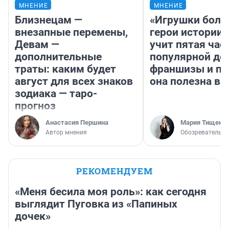
МНЕНИЕ
МНЕНИЕ
Близнецам —
«Игрушки боль
внезапные перемены,
герои истории»
Девам —
учит пятая час
дополнительные
популярной де
траты: каким будет
франшизы и п
август для всех знаков
она полезна в
зодиака — таро-
прогноз
Анастасия Першина
Мария Тищенк
Автор мнения
Обозреватель
РЕКОМЕНДУЕМ
«Меня бесила моя роль»: как сегодня
выглядит Пуговка из «Папиных
дочек»