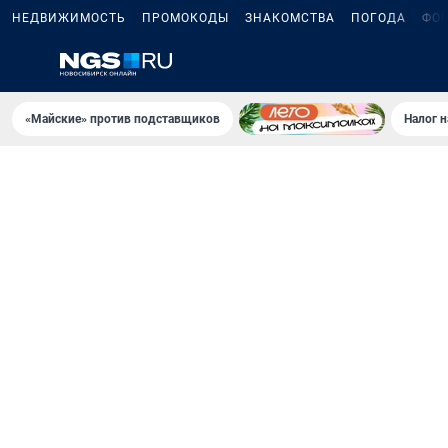
НЕДВИЖИМОСТЬ
ПРОМОКОДЫ
ЗНАКОМСТВА
ПОГОДА
ФО
«Майские» против подставщиков
Налог 