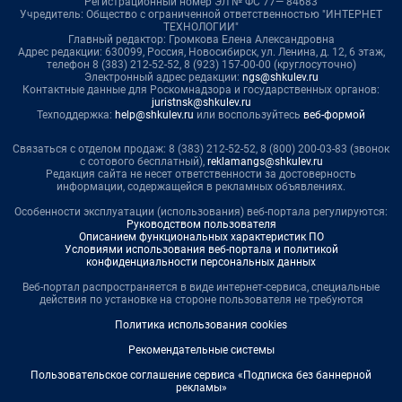
Регистрационный номер ЭЛ № ФС 77— 84683
Учредитель: Общество с ограниченной ответственностью "ИНТЕРНЕТ
ТЕХНОЛОГИИ"
Главный редактор: Громкова Елена Александровна
Адрес редакции: 630099, Россия, Новосибирск, ул. Ленина, д. 12, 6 этаж,
телефон 8 (383) 212-52-52, 8 (923) 157-00-00 (круглосуточно)
Электронный адрес редакции:
ngs@shkulev.ru
Контактные данные для Роскомнадзора и государственных органов:
juristnsk@shkulev.ru
Техподдержка:
help@shkulev.ru
или воспользуйтесь
веб-формой
Связаться с отделом продаж: 8 (383) 212-52-52, 8 (800) 200-03-83 (звонок
с сотового бесплатный),
reklamangs@shkulev.ru
Редакция сайта не несет ответственности за достоверность
информации, содержащейся в рекламных объявлениях.
Особенности эксплуатации (использования) веб-портала регулируются:
Руководством пользователя
Описанием функциональных характеристик ПО
Условиями использования веб-портала и политикой
конфиденциальности персональных данных
Веб-портал распространяется в виде интернет-сервиса, специальные
действия по установке на стороне пользователя не требуются
Политика использования cookies
Рекомендательные системы
Пользовательское соглашение сервиса «Подписка без баннерной
рекламы»