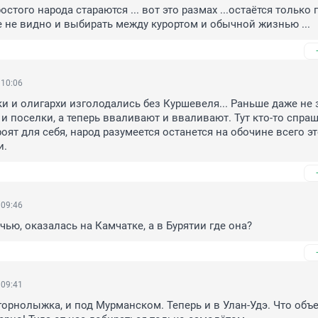
остого народа стараются ... вот это размах ...остаётся только 
 не видно и выбирать между курортом и обычной жизнью ...
 10:06
и и олигархи изголодались без Куршевеля... Раньше даже не 
 и поселки, а теперь вваливают и вваливают. Тут кто-то спраш
роят для себя, народ разумеется останется на обочине всего эт
и.
 09:46
чью, оказалась на Камчатке, а в Бурятии где она?
 09:41
 горнолыжка, и под Мурманском. Теперь и в Улан-Удэ. Что объе