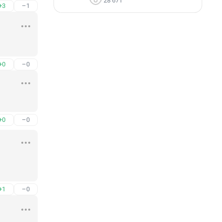
28 671
+3
–1
+0
–0
+0
–0
+1
–0