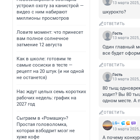
13 марта 2025,
устроил охоту за канистрой —
видео с ним набирают
шкурокто?
миллионы просмотров
ОТВЕТИТЬ
Ловите момент: что принесет
Гость
вам полное солнечное
13 марта 2025,
затмение 12 августа
Один главный мо
все будет оформ
Как в школе: готовим те
самые сосиски в тесте —
ОТВЕТИТЬ
рецепт на 20 штук (и ни одной
Гость
не останется)
13 марта 2025,
80 тыщ одноврем
Нас ждут целых семь коротких
ходит? Вы 80 ты
рабочих недель: график на
одном месте. А 
2027 год
ОТВЕТИТЬ
Сыграем в «Ромашку»?
LG~
Простая головоломка,
13 марта 2025,
которая взбодрит мозг не
хуже кофе
А почему конкур