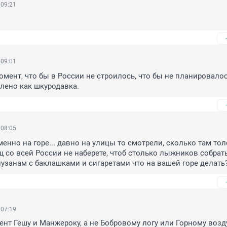
 09:21
 09:01
мент, что бы в России не строилось, что бы не планировалос
лено как шкуродавка.
 08:05
енно на горе... давно на улицы то смотрели, сколько там тол
щ со всей России не наберете, чтоб столько лыжников собрать
пузанам с баклашками и сигаретами что на вашей горе делать
 07:19
ент Гешу и Манжероку, а не Бобровому логу или Горному воздух