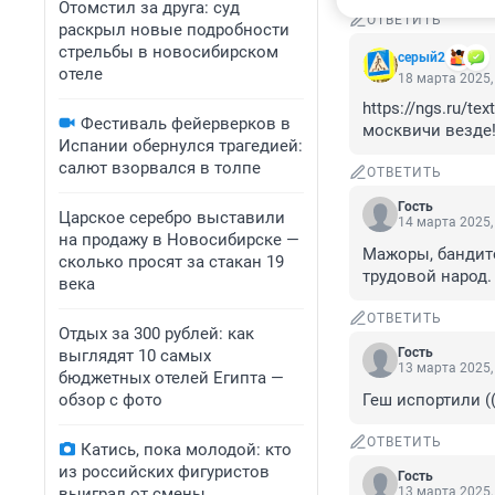
Отомстил за друга: суд
ОТВЕТИТЬ
раскрыл новые подробности
стрельбы в новосибирском
серый2
отеле
18 марта 2025,
https://ngs.ru/t
Фестиваль фейерверков в
москвичи везде
Испании обернулся трагедией:
салют взорвался в толпе
ОТВЕТИТЬ
Гость
Царское серебро выставили
14 марта 2025,
на продажу в Новосибирске —
Мажоры, бандито
сколько просят за стакан 19
трудовой народ. 
века
ОТВЕТИТЬ
Отдых за 300 рублей: как
Гость
выглядят 10 самых
13 марта 2025,
бюджетных отелей Египта —
обзор с фото
Геш испортили (((
ОТВЕТИТЬ
Катись, пока молодой: кто
из российских фигуристов
Гость
выиграл от смены
13 марта 2025,