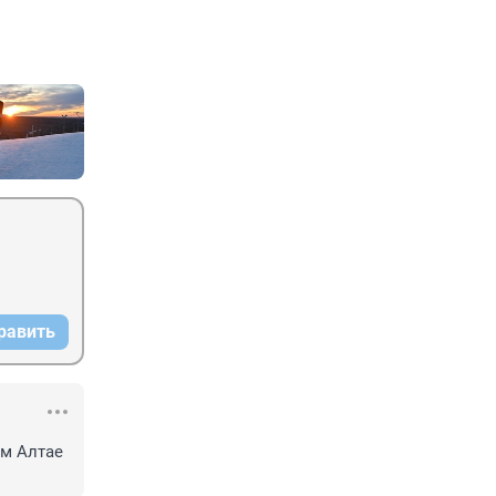
равить
м Алтае 