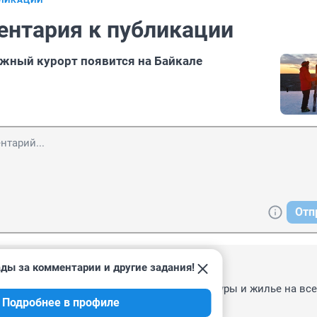
БЛИКАЦИИ
ентария к публикации
жный курорт появится на Байкале
Отп
ды за комментарии и другие задания!
 13:06
 можно было бы современную инфраструктуры и жилье на все
Подробнее в профиле
том уже развлечения.