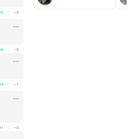
+2
–0
+0
–0
+3
–1
+1
–0