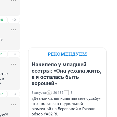
+0
–0
ь

РЕКОМЕНДУЕМ
+1
–4
Накипело у младшей
сестры: «Она уехала жить,
стых 
а я осталась быть
 в 
хорошей»
?
8 августа
20 135
8
+7
–3
«Девчонки, вы испытываете судьбу»:
что творится в подпольной
рюмочной на Березовой в Рязани —
обзор YA62.RU
у?!
