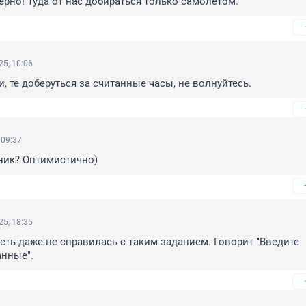
Верно! Туда от нас добираться только самолётом.
5, 10:06
и, те доберуться за считанные часы, не волнуйтесь.
 09:37
ник? Оптимистично)
5, 18:35
еть даже не справилась с таким заданием. Говорит "Введите 
анные".