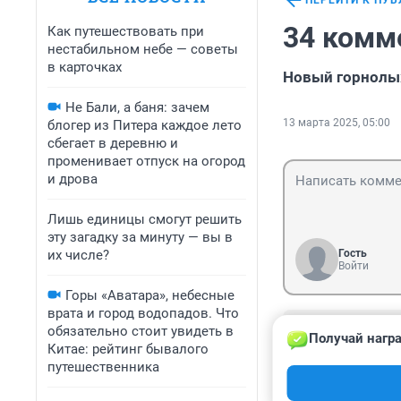
ПЕРЕЙТИ К ПУ
34 комм
Как путешествовать при
нестабильном небе — советы
в карточках
Новый горнолы
Не Бали, а баня: зачем
13 марта 2025, 05:00
блогер из Питера каждое лето
сбегает в деревню и
променивает отпуск на огород
и дрова
Лишь единицы смогут решить
эту загадку за минуту — вы в
их числе?
Гость
Войти
Горы «Аватара», небесные
врата и город водопадов. Что
Гость
обязательно стоит увидеть в
Получай награ
20 марта 2025,
Китае: рейтинг бывалого
За такие деньги
путешественника
построить, а по