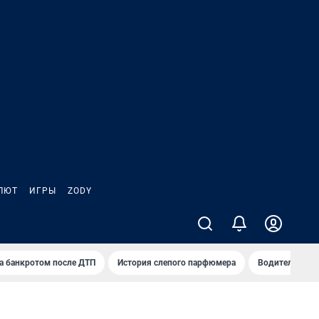
ЛЮТ
ИГРЫ
ZODY
а банкротом после ДТП
История слепого парфюмера
Водители пер