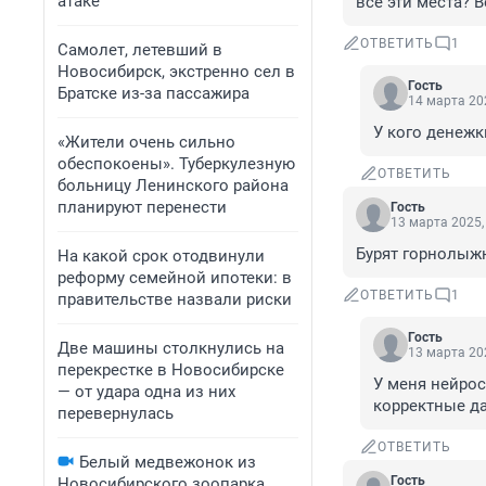
атаке
все эти места? 
ОТВЕТИТЬ
1
Самолет, летевший в
Новосибирск, экстренно сел в
Гость
Братске из-за пассажира
14 марта 202
У кого денежк
«Жители очень сильно
обеспокоены». Туберкулезную
ОТВЕТИТЬ
больницу Ленинского района
планируют перенести
Гость
13 марта 2025,
Бурят горнолыж
На какой срок отодвинули
реформу семейной ипотеки: в
ОТВЕТИТЬ
1
правительстве назвали риски
Гость
Две машины столкнулись на
13 марта 202
перекрестке в Новосибирске
У меня нейрос
— от удара одна из них
корректные д
перевернулась
ОТВЕТИТЬ
Белый медвежонок из
Гость
Новосибирского зоопарка