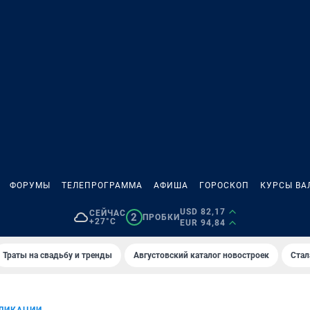
ФОРУМЫ
ТЕЛЕПРОГРАММА
АФИША
ГОРОСКОП
КУРСЫ ВА
USD 82,17
СЕЙЧАС
2
ПРОБКИ
+27°C
EUR 94,84
Траты на свадьбу и тренды
Августовский каталог новостроек
Стал