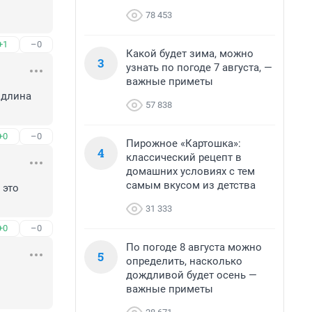
78 453
+1
–0
Какой будет зима, можно
3
узнать по погоде 7 августа, —
важные приметы
длина 
57 838
+0
–0
Пирожное «Картошка»:
4
классический рецепт в
домашних условиях с тем
самым вкусом из детства
это 
31 333
+0
–0
По погоде 8 августа можно
5
определить, насколько
дождливой будет осень —
важные приметы