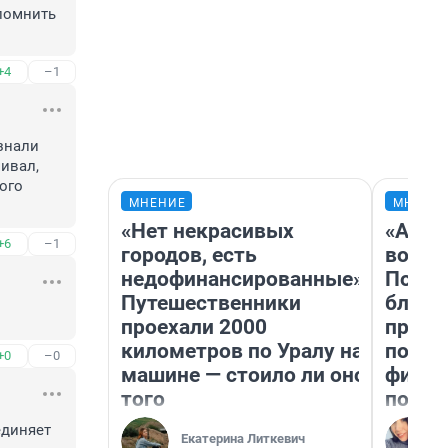
помнить 
+4
–1
знали 
ивал, 
ого 
МНЕНИЕ
МНЕНИ
«Нет некрасивых
«Анал
+6
–1
городов, есть
вот ч
недофинансированные».
Почем
Путешественники
блокб
проехали 2000
прова
километров по Уралу на
повто
+0
–0
машине — стоило ли оно
фильм
того
полны
диняет 
Екатерина Литкевич