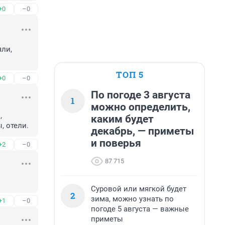
+0
–0
ли, 
ТОП 5
+0
–0
По погоде 3 августа
1
можно определить,
 
каким будет
, отели.
декабрь, — приметы
и поверья
+2
–0
87 715
Суровой или мягкой будет
2
зима, можно узнать по
+1
–0
погоде 5 августа — важные
приметы