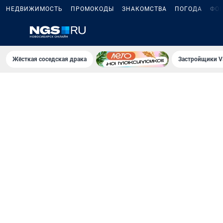
НЕДВИЖИМОСТЬ
ПРОМОКОДЫ
ЗНАКОМСТВА
ПОГОДА
ФО
Жёсткая соседская драка
Застройщики V