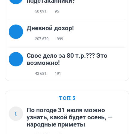
подстаканники?
50 091
95
Дневной дозор!
207 670
999
Свое дело за 80 т.р.??? Это
возможно!
42 681
191
ТОП 5
По погоде 31 июля можно
1
узнать, какой будет осень, —
народные приметы