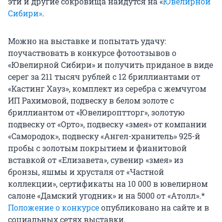
эти и другие сокровища найдутся на «
Ювелирной
Сибири»
.
Можно на выставке и попытать удачу:
поучаствовать в конкурсе фотоотзывов о
«Ювелирной Сибири» и получить приданое в виде
серег за
211 тысяч
рублей с
12 бриллиантами
от
«Кастинг Хауз», комплект из серебра с жемчугом
ИП Рахимовой, подвеску в белом золоте с
бриллиантом от «Ювелироптторг», золотую
подвеску от «Орто», подвеску «змея» от компании
«Самородок», подвеску «Ангел-хранитель» 925-й
пробы с золотым покрытием и фианитовой
вставкой от «Елизавета», сувенир «змея» из
бронзы, яшмы и хрусталя от «Частной
коллекции», сертификаты на
10 000
в ювелирном
салоне «Дамский угодник» и на 5000 от «Атолл».*
Положение о конкурсе
опубликовано на сайте и в
социальных сетях выставки.