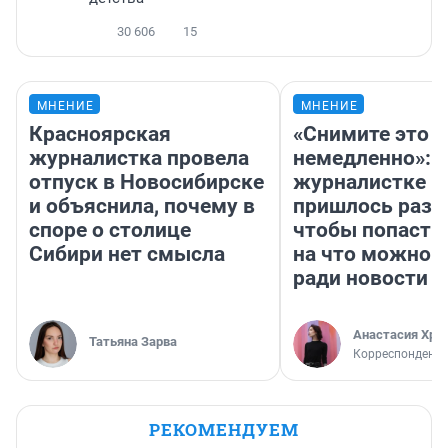
30 606
15
МНЕНИЕ
МНЕНИЕ
Красноярская
«Снимите это
журналистка провела
немедленно»:
отпуск в Новосибирске
журналистке Н
и объяснила, почему в
пришлось разд
споре о столице
чтобы попасть 
Сибири нет смысла
на что можно 
ради новости
Анастасия Хри
Татьяна Зарва
Корреспондент
РЕКОМЕНДУЕМ