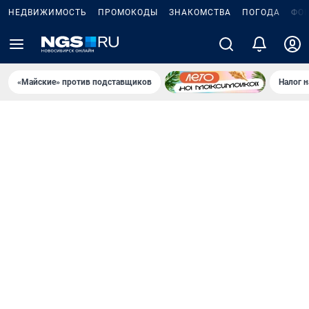
НЕДВИЖИМОСТЬ
ПРОМОКОДЫ
ЗНАКОМСТВА
ПОГОДА
ФО
«Майские» против подставщиков
Налог 