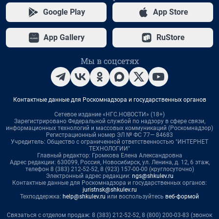
Google Play
App Store
App Gallery
RuStore
Мы в соцсетях
Контактные данные для Роскомнадзора и государственных органов
Сетевое издание «НГС.НОВОСТИ» (18+)
Зарегистрировано Федеральной службой по надзору в сфере связи,
информационных технологий и массовых коммуникаций (Роскомнадзор)
Регистрационный номер ЭЛ № ФС 77— 84683
Учредитель: Общество с ограниченной ответственностью "ИНТЕРНЕТ
ТЕХНОЛОГИИ"
Главный редактор: Громкова Елена Александровна
Адрес редакции: 630099, Россия, Новосибирск, ул. Ленина, д. 12, 6 этаж,
телефон 8 (383) 212-52-52, 8 (923) 157-00-00 (круглосуточно)
Электронный адрес редакции:
ngs@shkulev.ru
Контактные данные для Роскомнадзора и государственных органов:
juristnsk@shkulev.ru
Техподдержка:
help@shkulev.ru
или воспользуйтесь
веб-формой
Связаться с отделом продаж: 8 (383) 212-52-52, 8 (800) 200-03-83 (звонок