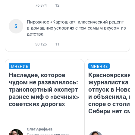
76 874
12
Пирожное «Картошка»: классический рецепт
5
в домашних условиях с тем самым вкусом из
детства
30 126
11
МНЕНИЕ
МНЕНИЕ
Наследие, которое
Красноярская
чудом не развалилось:
журналистка п
транспортный эксперт
отпуск в Ново
разнес миф о «вечных»
и объяснила, п
советских дорогах
споре о столиц
Сибири нет см
Олег Арефьев