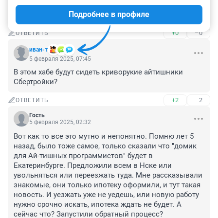
Думая половина этих хакеров разбежится обратно из 
Подробнее в профиле
этого города. Может и не сразу, но в итоге...
+0
–0
ОТВЕТИТЬ
иван-т
5 февраля 2025, 07:45
В этом хабе будут сидеть криворукие айтишники 
Сбертройки?
+2
–2
ОТВЕТИТЬ
Гость
5 февраля 2025, 02:32
Вот как то все это мутно и непонятно. Помню лет 5 
назад, было тоже самое, только сказали что "домик 
для Ай-тишных программистов" будет в 
Екатеринбурге. Предложили всем в Нске или 
увольняться или переезжать туда. Мне рассказывали 
знакомые, они только ипотеку оформили, и тут такая 
новость. И уезжать уже не уедешь, или новую работу 
нужно срочно искать, ипотека ждать не будет. А 
сейчас что? Запустили обратный процесс?