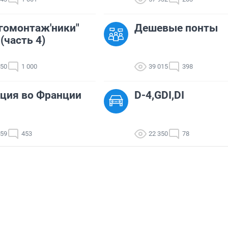
гомонтаж'ники"
Дешевые понты
 (часть 4)
750
1 000
39 015
398
ция во Франции
D-4,GDI,DI
559
453
22 350
78