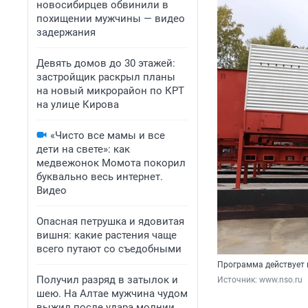
новосибирцев обвинили в
похищении мужчины — видео
задержания
Девять домов до 30 этажей:
застройщик раскрыл планы
на новый микрорайон по КРТ
на улице Кирова
«Чисто все мамы и все
дети на свете»: как
медвежонок Момота покорил
буквально весь интернет.
Видео
Опасная петрушка и ядовитая
вишня: какие растения чаще
всего путают со съедобными
Программа действует в
Получил разряд в затылок и
Источник: 
www.nso.ru
шею. На Алтае мужчина чудом
выжил после удара молнии