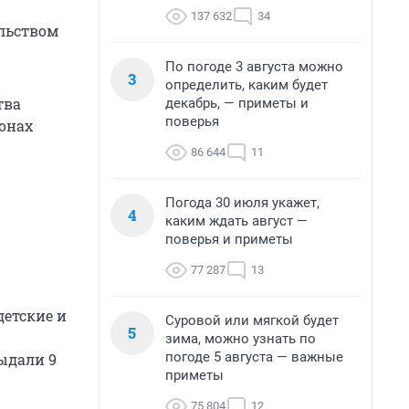
137 632
34
ельством
По погоде 3 августа можно
3
определить, каким будет
тва
декабрь, — приметы и
поверья
йонах
86 644
11
Погода 30 июля укажет,
4
каким ждать август —
поверья и приметы
77 287
13
детские и
Суровой или мягкой будет
5
зима, можно узнать по
погоде 5 августа — важные
ыдали 9
приметы
75 804
12