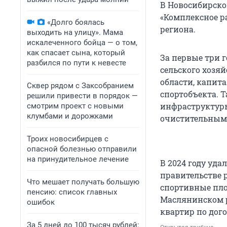
В Новосибирско
«Комплексное р
«Долго боялась
региона.
выходить на улицу». Мама
искалеченного бойца — о том,
как спасает сына, который
За первые три 
разбился по пути к невесте
сельского хозяй
области, капита
Сквер рядом с Заксобранием
спортобъекта. 
решили привести в порядок —
инфраструктур
смотрим проект с новыми
клумбами и дорожками
очистительным
Троих новосибирцев с
опасной болезнью отправили
на принудительное лечение
В 2024 году уда
правительстве р
Что мешает получать большую
спортивные пло
пенсию: список главных
Маслянинском 
ошибок
квартир по дог
За 5 дней до 100 тысяч рублей: