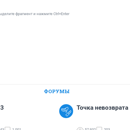
ыделите фрагмент и нажмите Ctrl+Enter
ФОРУМЫ
-3
Точка невозврата
943
1 001
57 932
203