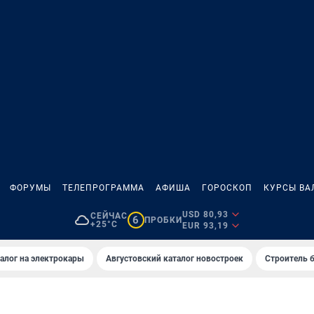
ФОРУМЫ
ТЕЛЕПРОГРАММА
АФИША
ГОРОСКОП
КУРСЫ ВА
USD 80,93
СЕЙЧАС
6
ПРОБКИ
+25°C
EUR 93,19
алог на электрокары
Августовский каталог новостроек
Строитель б