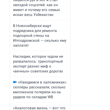
лишился рук и ног и стал
звездой соцсетей: как он
живет и почему его семью
искал весь Узбекистан
В Новосибирске ищут
подрядчика для ремонта
подпорной стены на
Ипподромской — сколько ему
заплатят
Наследие, которое чудом не
развалилось: транспортный
эксперт разнес миф о
«вечных» советских дорогах
«Находимся в заложниках»:
селлеры рассказали, сколько
миллионов потеряли из-за
ударов по складам WB
«Аналоговая жизнь — вот что