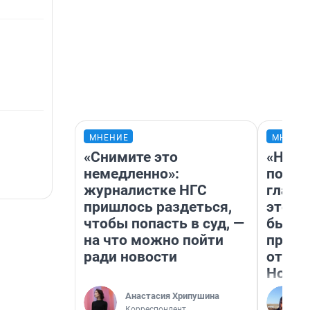
МНЕНИЕ
МНЕНИ
«Снимите это
«Нико
немедленно»:
побед
журналистке НГС
главн
пришлось раздеться,
этого
чтобы попасть в суд, —
бьет 
на что можно пойти
прока
ради новости
отзыв
Нолан
Анастасия Хрипушина
Корреспондент