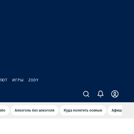
ЛЮТ
ИГРЫ
ZODY
ебо
Алкоголь без алкоголя
Куда полететь осенью
Афиша на ав