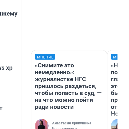
ыжему
МНЕНИЕ
МНЕНИ
«Снимите это
«Нико
s xp
немедленно»:
побед
журналистке НГС
главн
пришлось раздеться,
этого
чтобы попасть в суд, —
бьет 
на что можно пойти
прока
ради новости
отзыв
т
Нолан
Анастасия Хрипушина
Корреспондент