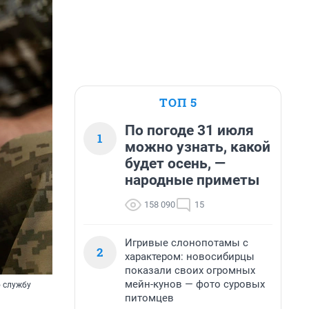
ТОП 5
По погоде 31 июля
1
можно узнать, какой
будет осень, —
народные приметы
158 090
15
Игривые слонопотамы с
2
характером: новосибирцы
показали своих огромных
мейн-кунов — фото суровых
 службу
питомцев