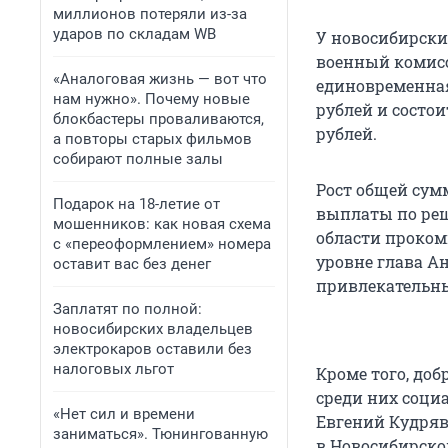
миллионов потеряли из-за
ударов по складам WB
У новосибирски
военный комисс
«Аналоговая жизнь — вот что
единовременная
нам нужно». Почему новые
рублей и состои
блокбастеры проваливаются,
рублей.
а повторы старых фильмов
собирают полные залы
Рост общей сум
Подарок на 18-летие от
выплаты по реш
мошенников: как новая схема
области проком
с «переоформлением» номера
уровне глава А
оставит вас без денег
привлекательны
Заплатят по полной:
новосибирских владельцев
электрокаров оставили без
налоговых льгот
Кроме того, до
среди них соци
«Нет сил и времени
Евгений Кудряв
заниматься». Тюнингованную
в Новосибирско