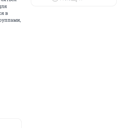
для
ся в
руппами,