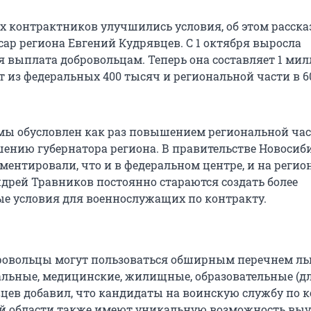
х контрактников улучшились условия, об этом расска
ар региона Евгений Кудрявцев. С 1 октября выросла
 выплата добровольцам. Теперь она составляет 1 ми
т из федеральных 400 тысяч и региональной части в 
мы обусловлен как раз повышением региональной ча
ению губернатора региона. В правительстве Новосиб
ментировали, что и в федеральном центре, и на реги
ндрей Травников постоянно стараются создать более
е условия для военнослужащих по контракту.
бровольцы могут пользоваться обширным перечнем льг
альные, медицинские, жилищные, образовательные (для
цев добавил, что кандидаты на воинскую службу по 
й области также имеют уникальную возможность вы