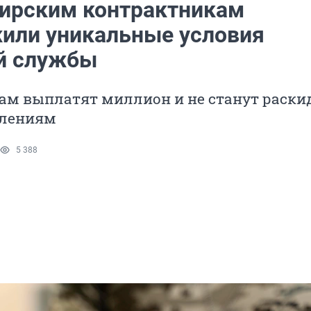
ирским контрактникам
или уникальные условия
й службы
ам выплатят миллион и не станут раски
елениям
5 388