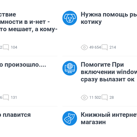
ствие
Нужна помощь р
мности в и-нет -
котику
то мешает, а кому-
42
104
49 654
214
о произошло....
Помогите При
включении window
сразу вылазит ок
66
131
11 502
28
 плавится
Книжный интерне
магазин