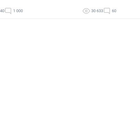
140
1 000
30 633
60