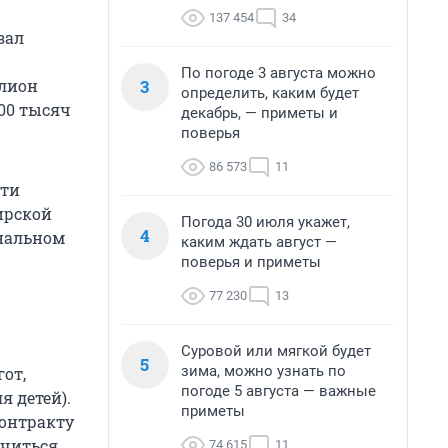
137 454
34
зал
По погоде 3 августа можно
3
ллион
определить, каким будет
600 тысяч
декабрь, — приметы и
поверья
86 573
11
сти
ирской
Погода 30 июля укажет,
4
ональном
каким ждать август —
поверья и приметы
77 230
13
Суровой или мягкой будет
5
зима, можно узнать по
от,
погоде 5 августа — важные
 детей).
приметы
контракту
учиться
74 615
11