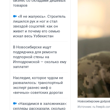
бизнес со складами дешевых
товаров
«Я не жалуюсь». Строитель
лишился рук и ног и стал
звездой соцсетей: как он
живет и почему его семью
искал весь Узбекистан
В Новосибирске ищут
подрядчика для ремонта
подпорной стены на
Ипподромской — сколько ему
заплатят
Наследие, которое чудом не
развалилось: транспортный
эксперт разнес миф о
«вечных» советских дорогах
Новосибирские добров
«Находимся в заложниках»:
Источник: 
ru.freepik.c
селлеры рассказали, сколько