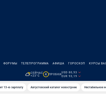
ФОРУМЫ
ТЕЛЕПРОГРАММА
АФИША
ГОРОСКОП
КУРСЫ ВА
USD 80,93
СЕЙЧАС
4
ПРОБКИ
+23°C
EUR 93,19
ет 13-ю зарплату
Августовский каталог новостроек
Нестабильное н