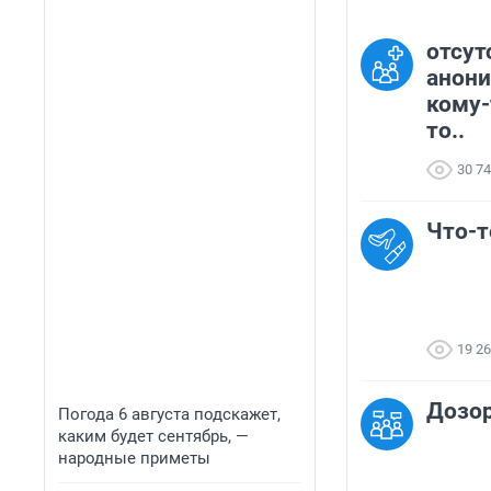
отсут
анони
кому-
то..
30 7
Что-т
19 2
Дозор
Погода 6 августа подскажет,
каким будет сентябрь, —
народные приметы