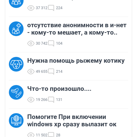
37 312
224
отсутствие анонимности в и-нет
- кому-то мешает, а кому-то..
30 742
104
Нужна помощь рыжему котику
49 655
214
Что-то произошло....
19 266
131
Помогите При включении
windows xp сразу вылазит ок
11 502
28