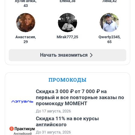
ХуЛиГаНкА
,
Елена
,
38
Лена
,
42
43
Анастасия
,
Mirak777
,
25
Qwerty2345
,
29
65
Начать знакомиться
ПРОМОКОДЫ
Скидка 3 000 ₽ от 7 000 ₽ на
первый и все повторные заказы по
промокоду МОМЕНТ
До 17 августа, 2026
Скидка 11% на все курсы
английского
До 31 августа, 2026