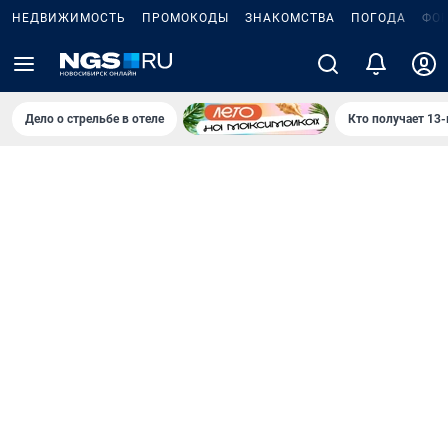
НЕДВИЖИМОСТЬ
ПРОМОКОДЫ
ЗНАКОМСТВА
ПОГОДА
ФО
Дело о стрельбе в отеле
Кто получает 13-