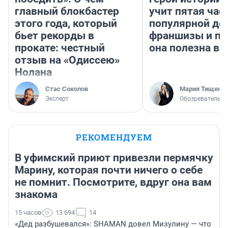
главный блокбастер
учит пятая час
этого года, который
популярной де
бьет рекорды в
франшизы и п
прокате: честный
она полезна в
отзыв на «Одиссею»
Нолана
Стас Соколов
Мария Тищенк
Эксперт
Обозреватель
РЕКОМЕНДУЕМ
В уфимский приют привезли пермячку
Марину, которая почти ничего о себе
не помнит. Посмотрите, вдруг она вам
знакома
15 часов
13 694
14
«Дед разбушевался»: SHAMAN довел Мизулину — что