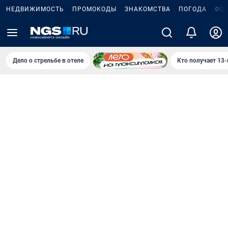
НЕДВИЖИМОСТЬ
ПРОМОКОДЫ
ЗНАКОМСТВА
ПОГОДА
ФО
Дело о стрельбе в отеле
Кто получает 13-