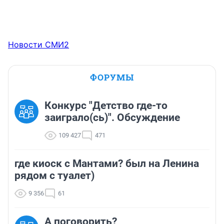
Новости СМИ2
ФОРУМЫ
Конкурс "Детство где-то
заиграло(сь)". Обсуждение
109 427
471
где киоск с Мантами? был на Ленина
рядом с туалет)
9 356
61
А поговорить?