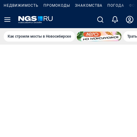
НЕДВИЖИМОСТЬ
ПРОМОКОДЫ
ЗНАКОМСТВА
ПОГОДА
ФО
Как строили мосты в Новосибирске
Траты