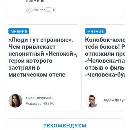
приметы
28 727
8
МНЕНИЕ
МНЕНИЕ
«Люди тут странные».
Колобок-колобо
Чем привлекает
тебя боюсь! Ра
непонятный «Непокой»,
отложили прок
герои которого
«Человека-пау
застряли в
отзыв о фильм
мистическом отеле
«человека-бул
Лиза Пичугина
Надежда Губар
Редактор NGS.RU
РЕКОМЕНДУЕМ