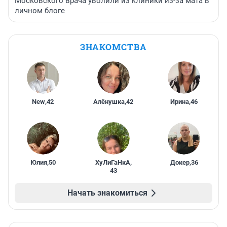
Московского врача уволили из клиники из-за мата в
личном блоге
ЗНАКОМСТВА
New
,
42
Алёнушка
,
42
Ирина
,
46
Юлия
,
50
ХуЛиГаНкА
,
Докер
,
36
43
Начать знакомиться