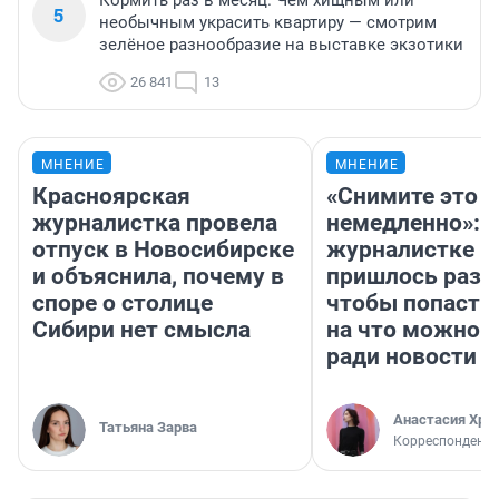
Кормить раз в месяц. Чем хищным или
5
необычным украсить квартиру — смотрим
зелёное разнообразие на выставке экзотики
26 841
13
МНЕНИЕ
МНЕНИЕ
Красноярская
«Снимите это
журналистка провела
немедленно»:
отпуск в Новосибирске
журналистке Н
и объяснила, почему в
пришлось разд
споре о столице
чтобы попасть 
Сибири нет смысла
на что можно 
ради новости
Анастасия Хри
Татьяна Зарва
Корреспондент