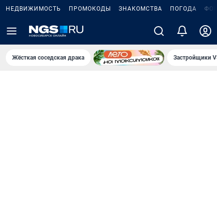
НЕДВИЖИМОСТЬ
ПРОМОКОДЫ
ЗНАКОМСТВА
ПОГОДА
ФО
Жёсткая соседская драка
Застройщики V