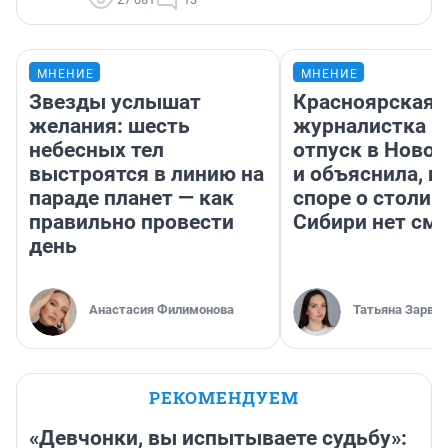
МНЕНИЕ
МНЕНИЕ
Звезды услышат
Красноярская
желания: шесть
журналистка п
небесных тел
отпуск в Ново
выстроятся в линию на
и объяснила, п
параде планет — как
споре о столиц
правильно провести
Сибири нет см
день
Анастасия Филимонова
Татьяна Зарва
РЕКОМЕНДУЕМ
«Девчонки, вы испытываете судьбу»: