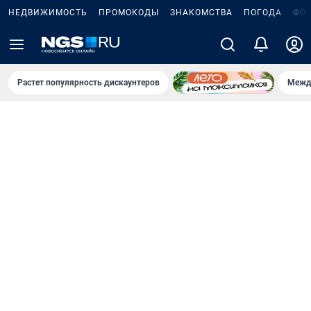
НЕДВИЖИМОСТЬ
ПРОМОКОДЫ
ЗНАКОМСТВА
ПОГОДА
ФО
Растет популярность дискаунтеров
Межд