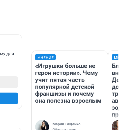
ему для
МНЕНИЕ
МНЕНИ
«Игрушки больше не
Близн
герои истории». Чему
внеза
учит пятая часть
Девам
популярной детской
допол
франшизы и почему
траты
она полезна взрослым
август
зодиа
прогн
Мария Тищенко
Обозреватель