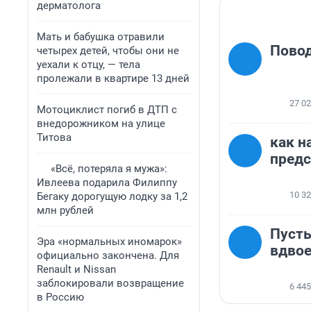
дерматолога
Мать и бабушка отравили
Повод,
четырех детей, чтобы они не
уехали к отцу, — тела
пролежали в квартире 13 дней
27 0
Мотоциклист погиб в ДТП с
внедорожником на улице
Титова
как н
предс
«Всё, потеряла я мужа»:
Ивлеева подарила Филиппу
10 3
Бегаку дорогущую лодку за 1,2
млн рублей
Пуст
Эра «нормальных иномарок»
вдво
официально закончена. Для
Renault и Nissan
заблокировали возвращение
6 445
в Россию