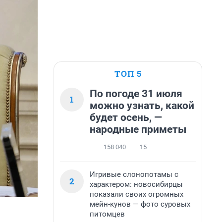
ТОП 5
По погоде 31 июля
1
можно узнать, какой
будет осень, —
народные приметы
158 040
15
Игривые слонопотамы с
2
характером: новосибирцы
показали своих огромных
мейн-кунов — фото суровых
питомцев