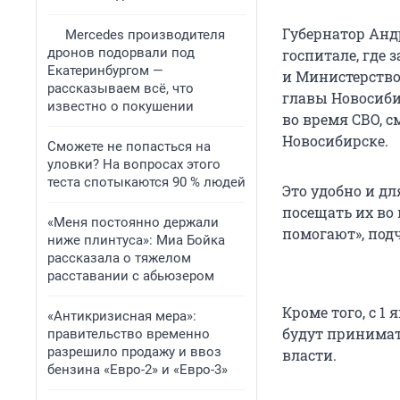
Губернатор Анд
Mercedes производителя
дронов подорвали под
госпитале, где
Екатеринбургом —
и Министерство
рассказываем всё, что
главы Новосиби
известно о покушении
во время СВО, с
Новосибирске.
Сможете не попасться на
уловки? На вопросах этого
теста спотыкаются 90 % людей
Это удобно и д
посещать их во 
«Меня постоянно держали
помогают», под
ниже плинтуса»: Миа Бойка
рассказала о тяжелом
расставании с абьюзером
Кроме того, с 1
«Антикризисная мера»:
будут принимат
правительство временно
разрешило продажу и ввоз
власти.
бензина «Евро-2» и «Евро-3»