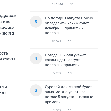
137 344
34
нздравом
По погоде 3 августа можно
3
ативе
определить, каким будет
ранение
декабрь, — приметы и
 но и в
поверья
86 521
11
ость
Погода 30 июля укажет,
4
 и стены
каким ждать август —
поверья и приметы
77 202
13
асти
Суровой или мягкой будет
5
зима, можно узнать по
щили
погоде 5 августа — важные
приметы
73 062
11