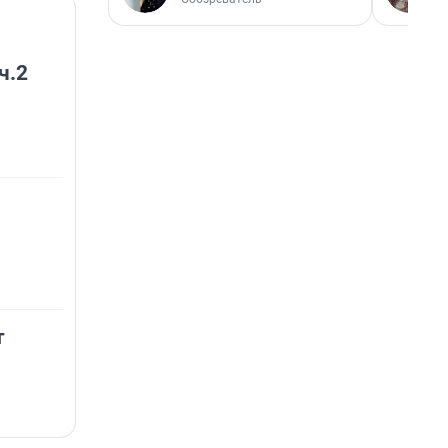
ч.2
т