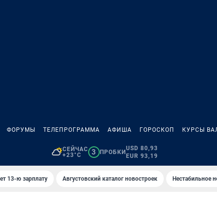
ФОРУМЫ
ТЕЛЕПРОГРАММА
АФИША
ГОРОСКОП
КУРСЫ ВА
USD 80,93
СЕЙЧАС
3
ПРОБКИ
+23°C
EUR 93,19
ет 13-ю зарплату
Августовский каталог новостроек
Нестабильное н