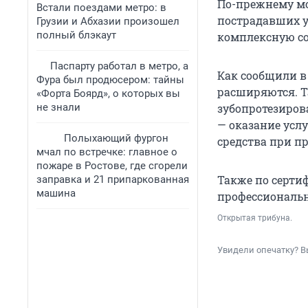
По-прежнему м
Встали поездами метро: в
пострадавших у
Грузии и Абхазии произошел
полный блэкаут
комплексную с
Паспарту работал в метро, а
Как сообщили в
Фура был продюсером: тайны
расширяются. Т
«Форта Боярд», о которых вы
не знали
зубопротезиров
— оказание усл
Полыхающий фургон
средства при п
мчал по встречке: главное о
пожаре в Ростове, где сгорели
Также по серти
заправка и 21 припаркованная
машина
профессиональн
Открытая трибуна.
Увидели опечатку? В