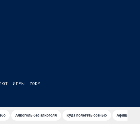
ЛЮТ
ИГРЫ
ZODY
ебо
Алкоголь без алкоголя
Куда полететь осенью
Афиша на ав