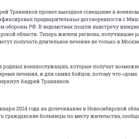
рей Травников провел выездное совещание в военном
 зафиксировал предварительные договоренности с Ми
м обороны РФ. В ведомствах пошли навстречу иници
рской области. Теперь жители региона, получившие 
могут получать длительное лечение не только в Москве,
ля родных военнослужащих, которые получат возможн
время лечения, и для самих бойцов, потому что «дома
черкнул Андрей Травников.
 января 2024 года на долечивание в Новосибирской обл
ь гражданские больницы по месту жительства, сооб