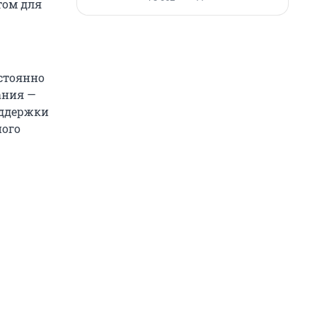
том для
стоянно
ания —
оддержки
ного