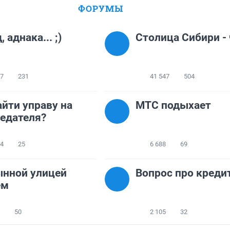
ФОРУМЫ
 аднака... ;)
Столица Сибири - 
27
231
41 547
504
айти управу на
МТС подыхает
едателя?
24
25
6 688
69
ынной улицей
Вопрос про креди
ем
50
2 105
32