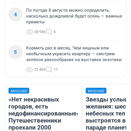
По погоде 8 августа можно определить,
4
насколько дождливой будет осень — важные
приметы
28 936
8
Кормить раз в месяц. Чем хищным или
5
необычным украсить квартиру — смотрим
зелёное разнообразие на выставке экзотики
27 404
17
МНЕНИЕ
МНЕНИЕ
«Нет некрасивых
Звезды услыш
городов, есть
желания: шест
недофинансированные».
небесных тел
Путешественники
выстроятся в 
проехали 2000
параде планет 