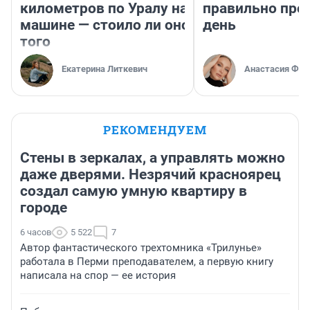
километров по Уралу на
правильно про
машине — стоило ли оно
день
того
Екатерина Литкевич
Анастасия Фил
РЕКОМЕНДУЕМ
Стены в зеркалах, а управлять можно
даже дверями. Незрячий красноярец
создал самую умную квартиру в
городе
6 часов
5 522
7
Автор фантастического трехтомника «Трилунье»
работала в Перми преподавателем, а первую книгу
написала на спор — ее история