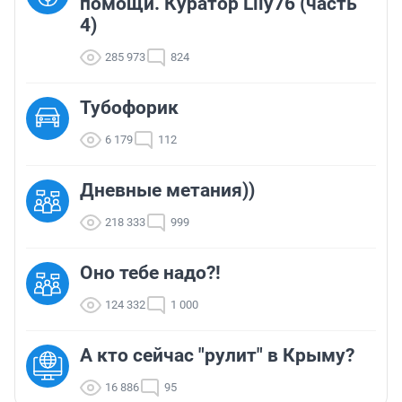
помощи. Куратор Lily76 (часть
4)
285 973
824
Тубофорик
6 179
112
Дневные метания))
218 333
999
Оно тебе надо?!
124 332
1 000
А кто сейчас "рулит" в Крыму?
16 886
95