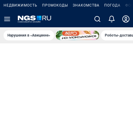
НЕДВИЖИМОСТЬ
ПРОМОКОДЫ
ЗНАКОМСТВА
ПОГОДА
ФО
Нарушения в «Авиценне»
Роботы-доставщ