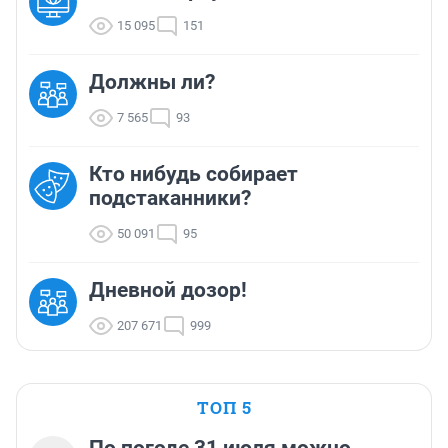
15 095
151
Должны ли?
7 565
93
Кто нибудь собирает
подстаканники?
50 091
95
Дневной дозор!
207 671
999
ТОП 5