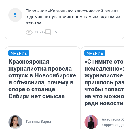
Пирожное «Картошка»: классический рецепт
5
в домашних условиях с тем самым вкусом из
детства
30 606
15
МНЕНИЕ
МНЕНИЕ
Красноярская
«Снимите это
журналистка провела
немедленно»:
отпуск в Новосибирске
журналистке Н
и объяснила, почему в
пришлось разд
споре о столице
чтобы попасть 
Сибири нет смысла
на что можно 
ради новости
Анастасия Хри
Татьяна Зарва
Корреспондент