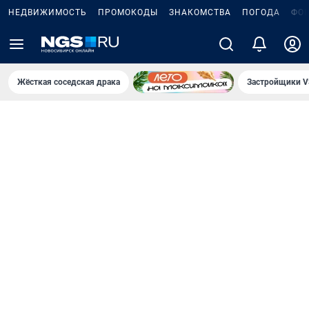
НЕДВИЖИМОСТЬ
ПРОМОКОДЫ
ЗНАКОМСТВА
ПОГОДА
ФО
Жёсткая соседская драка
Застройщики V