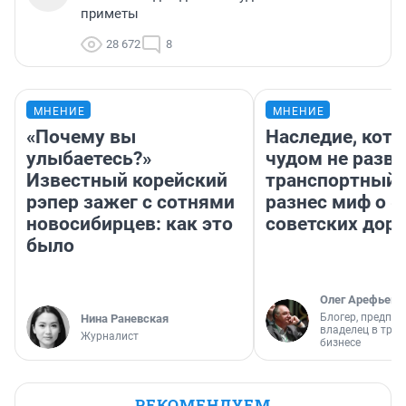
приметы
28 672
8
МНЕНИЕ
МНЕНИЕ
«Почему вы
Наследие, кото
улыбаетесь?»
чудом не разва
Известный корейский
транспортный 
рэпер зажег с сотнями
разнес миф о 
новосибирцев: как это
советских доро
было
Олег Арефьев
Блогер, предпри
Нина Раневская
владелец в тра
Журналист
бизнесе
РЕКОМЕНДУЕМ