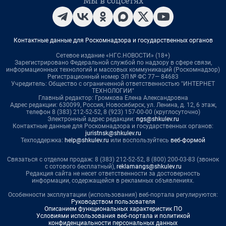
Мы в соцсетях
Контактные данные для Роскомнадзора и государственных органов
Сетевое издание «НГС.НОВОСТИ» (18+)
Зарегистрировано Федеральной службой по надзору в сфере связи,
информационных технологий и массовых коммуникаций (Роскомнадзор)
Регистрационный номер ЭЛ № ФС 77— 84683
Учредитель: Общество с ограниченной ответственностью "ИНТЕРНЕТ
ТЕХНОЛОГИИ"
Главный редактор: Громкова Елена Александровна
Адрес редакции: 630099, Россия, Новосибирск, ул. Ленина, д. 12, 6 этаж,
телефон 8 (383) 212-52-52, 8 (923) 157-00-00 (круглосуточно)
Электронный адрес редакции:
ngs@shkulev.ru
Контактные данные для Роскомнадзора и государственных органов:
juristnsk@shkulev.ru
Техподдержка:
help@shkulev.ru
или воспользуйтесь
веб-формой
Связаться с отделом продаж: 8 (383) 212-52-52, 8 (800) 200-03-83 (звонок
с сотового бесплатный),
reklamangs@shkulev.ru
Редакция сайта не несет ответственности за достоверность
информации, содержащейся в рекламных объявлениях.
Особенности эксплуатации (использования) веб-портала регулируются:
Руководством пользователя
Описанием функциональных характеристик ПО
Условиями использования веб-портала и политикой
конфиденциальности персональных данных