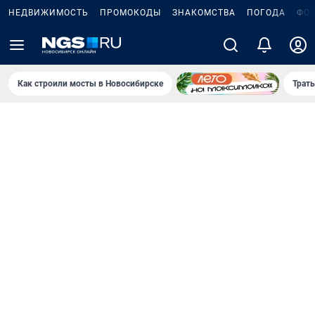
НЕДВИЖИМОСТЬ
ПРОМОКОДЫ
ЗНАКОМСТВА
ПОГОДА
ФО
Как строили мосты в Новосибирске
Траты