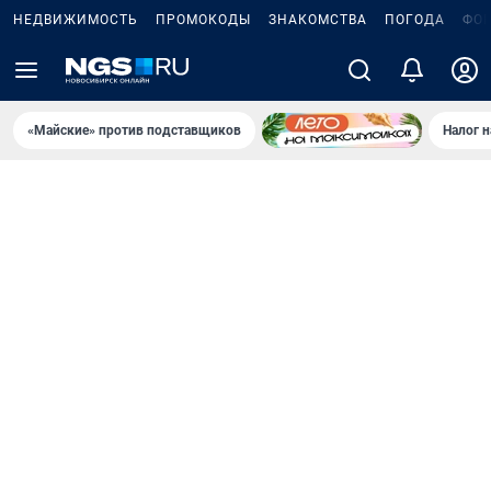
НЕДВИЖИМОСТЬ
ПРОМОКОДЫ
ЗНАКОМСТВА
ПОГОДА
ФО
«Майские» против подставщиков
Налог 