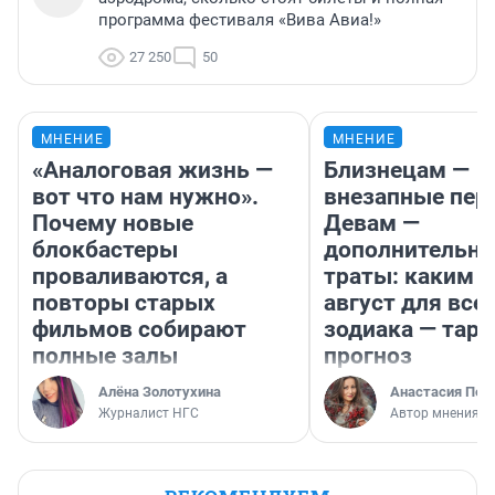
программа фестиваля «Вива Авиа!»
27 250
50
МНЕНИЕ
МНЕНИЕ
«Аналоговая жизнь —
Близнецам —
вот что нам нужно».
внезапные пер
Почему новые
Девам —
блокбастеры
дополнительн
проваливаются, а
траты: каким б
повторы старых
август для все
фильмов собирают
зодиака — таро
полные залы
прогноз
Алёна Золотухина
Анастасия Пер
Журналист НГС
Автор мнения