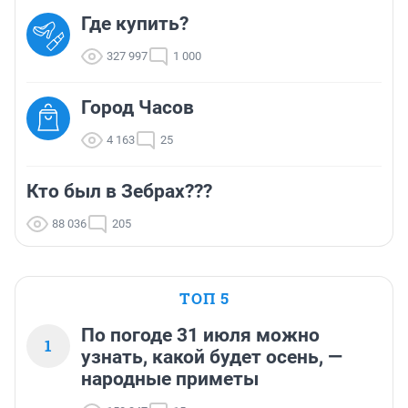
Где купить?
327 997
1 000
Город Часов
4 163
25
Кто был в Зебрах???
88 036
205
ТОП 5
По погоде 31 июля можно
1
узнать, какой будет осень, —
народные приметы