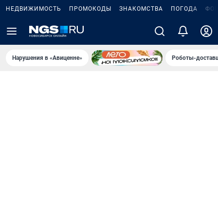
НЕДВИЖИМОСТЬ
ПРОМОКОДЫ
ЗНАКОМСТВА
ПОГОДА
ФО
Нарушения в «Авиценне»
Роботы-доставщ