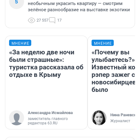
5
необычным украсить квартиру — смотрим
зелёное разнообразие на выставке экзотики
27 557
17
МНЕНИЕ
МНЕНИЕ
«За неделю две ночи
«Почему вы
были страшные»:
улыбаетесь?»
туристка рассказала об
Известный кор
отдыхе в Крыму
рэпер зажег с 
новосибирцев: 
было
Александра Исмайлова
Нина Раневска
заместитель главного
Журналист
редактора 63.RU