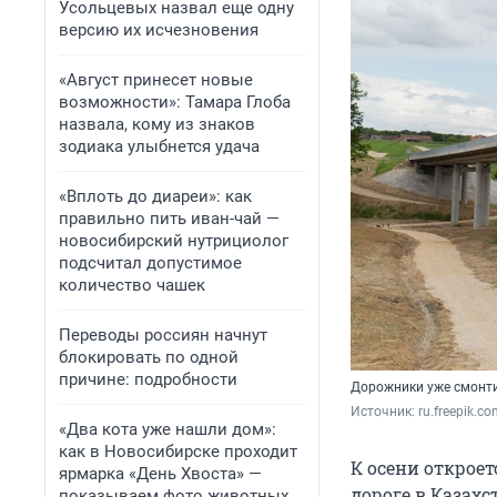
Усольцевых назвал еще одну
версию их исчезновения
«Август принесет новые
возможности»: Тамара Глоба
назвала, кому из знаков
зодиака улыбнется удача
«Вплоть до диареи»: как
правильно пить иван-чай —
новосибирский нутрициолог
подсчитал допустимое
количество чашек
Переводы россиян начнут
блокировать по одной
причине: подробности
Дорожники уже смонти
Источник: 
ru.freepik.c
«Два кота уже нашли дом»:
как в Новосибирске проходит
К осени открое
ярмарка «День Хвоста» —
дороге в Казахс
показываем фото животных