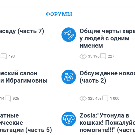
ФОРУМЫ
асаду (часть 7)
Общие черты хар
у людей с одним
именем
493
35 196
227
еский салон
Обсуждение ново
ии Ибрагимовны
(часть 2)
014
926
325 453
1 000
латные
Zosia:"Утонула в
ические
кошках! Пожалуйс
льтации (часть 5)
помогите!!!" (часть