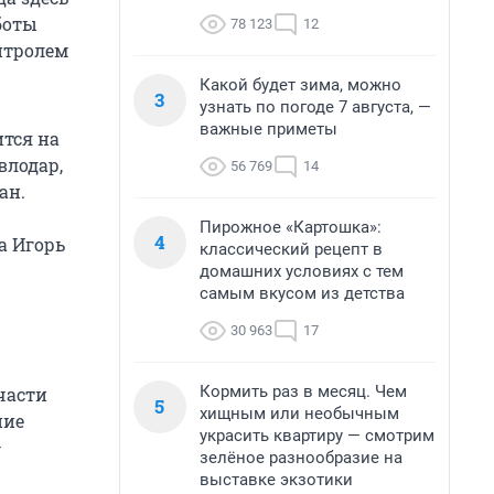
боты
78 123
12
нтролем
Какой будет зима, можно
3
узнать по погоде 7 августа, —
важные приметы
ится на
влодар,
56 769
14
ан.
Пирожное «Картошка»:
4
а Игорь
классический рецепт в
домашних условиях с тем
самым вкусом из детства
30 963
17
Кормить раз в месяц. Чем
части
5
хищным или необычным
ние
украсить квартиру — смотрим
—
зелёное разнообразие на
выставке экзотики