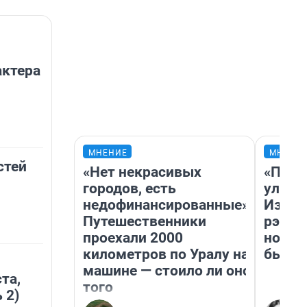
актера
МНЕНИЕ
МНЕНИ
стей
«Нет некрасивых
«Поче
городов, есть
улыба
недофинансированные».
Извес
Путешественники
рэпер
проехали 2000
новос
километров по Уралу на
было
машине — стоило ли оно
та,
того
 2)