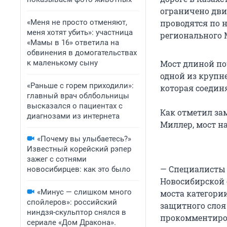
ограничено дви
«Меня не просто отменяют,
проводятся по 
меня хотят убить»: участница
регионального 
«Мамы в 16» ответила на
обвинения в домогательствах
к маленькому сыну
Мост длиной поч
одной из крупн
«Раньше с горем приходили»:
которая соедин
главный врач облбольницы
высказался о пациентах с
Как отметил за
диагнозами из интернета
Миллер, мост н
«Почему вы улыбаетесь?»
Известный корейский рэпер
зажег с сотнями
— Специалисты 
новосибирцев: как это было
Новосибирской 
«Минус — слишком много
моста категори
спойлеров»: российский
защитного слоя
ниндзя-скульптор снялся в
прокомментиро
сериале «Дом Дракона».