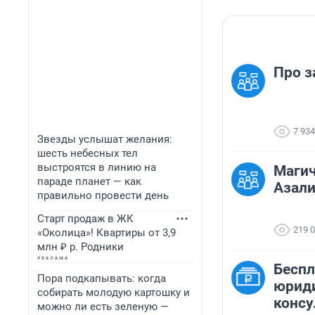
Про з
7 934
Звезды услышат желания:
шесть небесных тел
выстроятся в линию на
Магич
параде планет — как
Азал
правильно провести день
Старт продаж в ЖК
219 
«Околица»! Квартиры от 3,9
млн ₽ р. Родники
Бесп
Пора подкапывать: когда
юрид
собирать молодую картошку и
консу
можно ли есть зеленую —