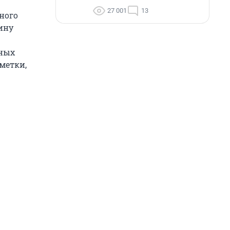
27 001
13
ного
ину
рных
зметки,