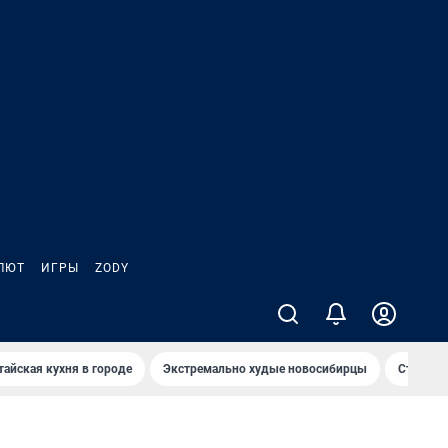
ЛЮТ
ИГРЫ
ZODY
тайская кухня в городе
Экстремально худые новосибирцы
Старт те