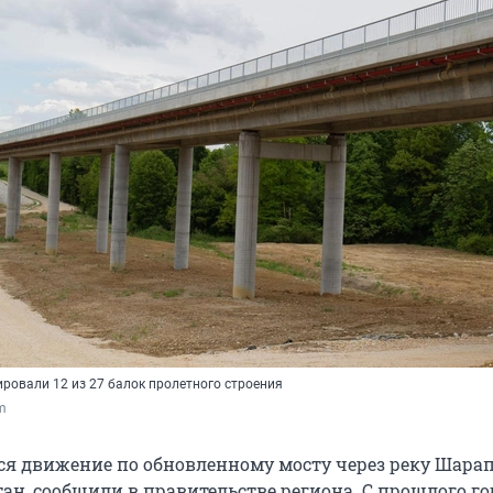
ровали 12 из 27 балок пролетного строения
om
тся движение по обновленному мосту через реку Шарап
тан, сообщили в правительстве региона. С прошлого го