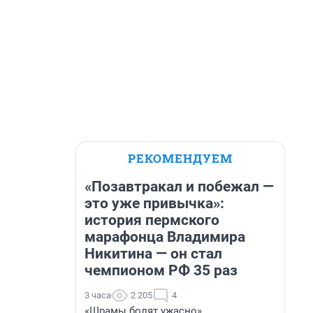
РЕКОМЕНДУЕМ
«Позавтракал и побежал —
это уже привычка»:
история пермского
марафонца Владимира
Никитина — он стал
чемпионом РФ 35 раз
3 часа
2 205
4
«Шрамы болят ужасно».