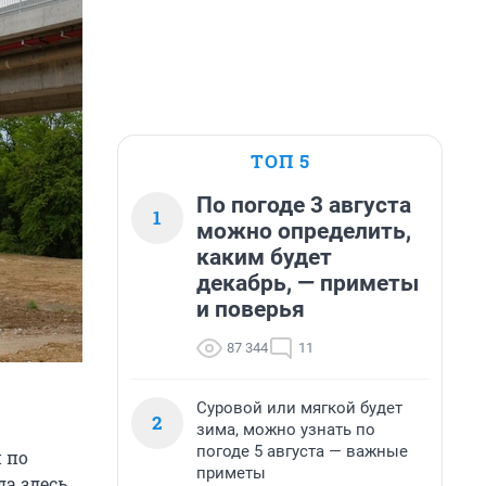
ТОП 5
По погоде 3 августа
1
можно определить,
каким будет
декабрь, — приметы
и поверья
87 344
11
Суровой или мягкой будет
2
зима, можно узнать по
погоде 5 августа — важные
 по
приметы
да здесь