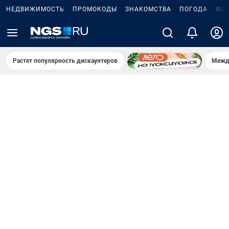
НЕДВИЖИМОСТЬ
ПРОМОКОДЫ
ЗНАКОМСТВА
ПОГОДА
ФО
Растет популярность дискаунтеров
Межд