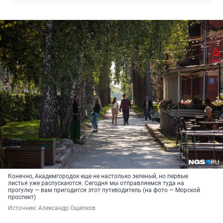
Конечно, Академгородок еще не настолько зеленый, но первые
листья уже распускаются. Сегодня мы отправляемся туда на
прогулку — вам пригодится этот путеводитель (на фото — Морской
проспект)
Источник: 
Александр Ощепков