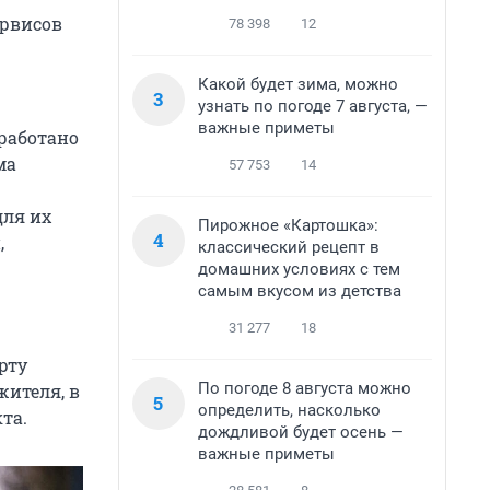
ервисов
78 398
12
Какой будет зима, можно
3
узнать по погоде 7 августа, —
важные приметы
работано
ма
57 753
14
для их
Пирожное «Картошка»:
4
,
классический рецепт в
домашних условиях с тем
самым вкусом из детства
31 277
18
рту
По погоде 8 августа можно
жителя, в
5
определить, насколько
та.
дождливой будет осень —
важные приметы