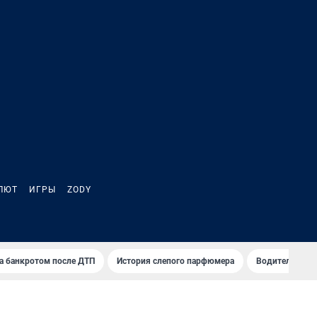
ЛЮТ
ИГРЫ
ZODY
а банкротом после ДТП
История слепого парфюмера
Водители пер