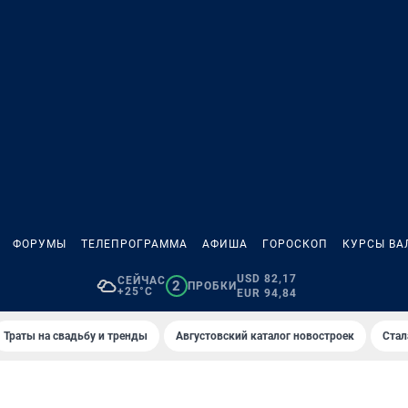
ФОРУМЫ
ТЕЛЕПРОГРАММА
АФИША
ГОРОСКОП
КУРСЫ ВА
USD 82,17
СЕЙЧАС
2
ПРОБКИ
+25°C
EUR 94,84
Траты на свадьбу и тренды
Августовский каталог новостроек
Стал