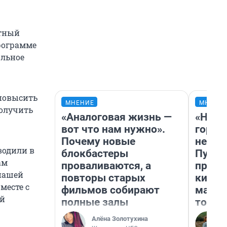
отный
программе
ольное
 повысить
МНЕНИЕ
МНЕНИ
получить
«Аналоговая жизнь —
«Нет 
вот что нам нужно».
городо
Почему новые
недоф
водили в
блокбастеры
Путеш
ам
проваливаются, а
проех
 нашей
повторы старых
килом
месте с
фильмов собирают
машин
ей
полные залы
того
Алёна Золотухина