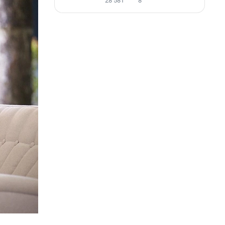
28 581
8