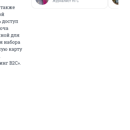
Журналист НГС
 также
ой
ь доступ
люча
нной для
я набора
ную карту
,
нг B2С».