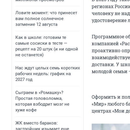
регионах Росси
Ловите момент: что принесет
человеку не на
вам полное солнечное
удостоверение 
затмение 12 августа
Программное об
Как в школе: готовим те
компанией «Рас
самые сосиски в тесте —
рецепт на 20 штук (и ни одной
проактивно опр
не останется)
взаимодействуе
доставки. У шко
Нас ждут целых семь коротких
молодой семьи 
рабочих недель: график на
2027 год
Сыграем в «Ромашку»?
Оформить и пол
Простая головоломка,
«Мир» любого б
которая взбодрит мозг не
хуже кофе
центрах «Мои д
ЖК вместо бараков:
застройщик изымает еще