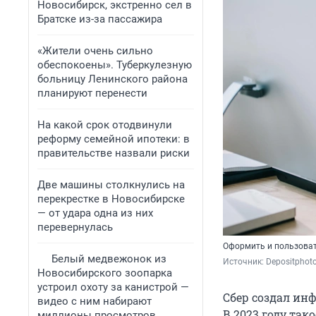
Новосибирск, экстренно сел в
Братске из-за пассажира
«Жители очень сильно
обеспокоены». Туберкулезную
больницу Ленинского района
планируют перенести
На какой срок отодвинули
реформу семейной ипотеки: в
правительстве назвали риски
Две машины столкнулись на
перекрестке в Новосибирске
— от удара одна из них
перевернулась
Оформить и пользоват
Белый медвежонок из
Источник: 
Depositphot
Новосибирского зоопарка
устроил охоту за канистрой —
Сбер создал ин
видео с ним набирают
В 2023 году так
миллионы просмотров