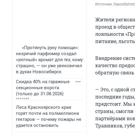
Источник: 
Depositphot
Жители региона
проезд в общес
лояльности «Пр
питание, льготы
«Протянуть руку помощи»:
незрячий парфюмер создал
Внедрение сист
«уютный» аромат для тех, кому
качество предос
страшно, — он уже увековечил
в духах Новосибирск
обратную связь
Скидка 40% на гаражные
секционные ворота
— Это, с одной
(только до 31.08.2026)
последние годы,
предстоит. Мы 
Леса Красноярского края
страны, смогли
горят почти на полмиллиона
партнёрами нов
гектаров — почему пожары не
Травников, губ
удается остановить