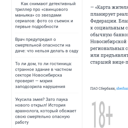
Как снимают детективный
— «Карта жителя
триллер про «свинцового
планирует реал
маньяка» со звездами
Федерации. Бла
сериалов: фото со съемок и
первые подробности
к социальным с
обычную банков
Врач предупредил о
Новосибирской 
смертельной опасности на
региональных с
даче: что нельзя делать в саду
или предъявлят
старший вице-п
То ли дом, то ли гостиница:
странное здание в частном
секторе Новосибирска
проверят — мэрия
заподозрила нарушения
ПАО Сбербанк,
sberba
Укусила змея? Зато паука
нового открыл! История
арахнолога, который обожает
свою смертельно опасную
работу