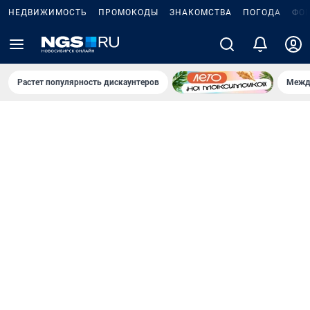
НЕДВИЖИМОСТЬ
ПРОМОКОДЫ
ЗНАКОМСТВА
ПОГОДА
ФО
Растет популярность дискаунтеров
Межд