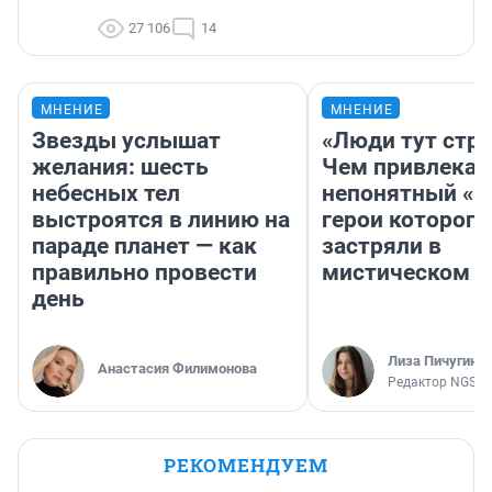
27 106
14
МНЕНИЕ
МНЕНИЕ
Звезды услышат
«Люди тут стр
желания: шесть
Чем привлекае
небесных тел
непонятный «Н
выстроятся в линию на
герои которого
параде планет — как
застряли в
правильно провести
мистическом о
день
Лиза Пичугина
Анастасия Филимонова
Редактор NGS.R
РЕКОМЕНДУЕМ