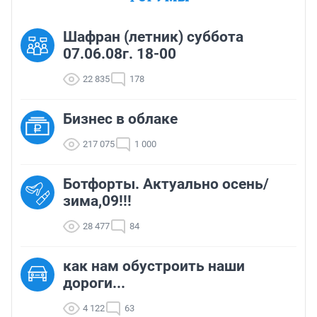
Шафран (летник) суббота
07.06.08г. 18-00
22 835
178
Бизнес в облаке
217 075
1 000
Ботфорты. Актуально осень/
зима,09!!!
28 477
84
как нам обустроить наши
дороги...
4 122
63