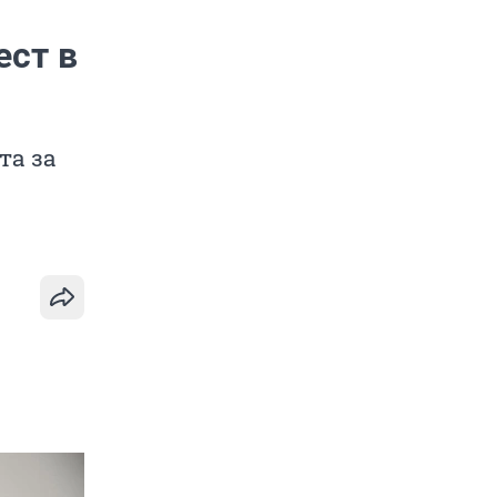
ест в
та за