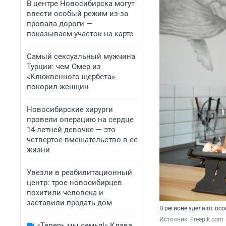
В центре Новосибирска могут
ввести особый режим из-за
провала дороги —
показываем участок на карте
Самый сексуальный мужчина
Турции: чем Омер из
«Клюквенного щербета»
покорил женщин
Новосибирские хирурги
провели операцию на сердце
14-летней девочке — это
четвертое вмешательство в ее
жизни
Увезли в реабилитационный
центр: трое новосибирцев
похитили человека и
заставили продать дом
В регионе уделяют ос
Источник: 
Freepik.com
«Теперь мы семья!» Клава