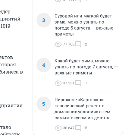
идер
Суровой или мягкой будет
дприятий
3
зима, можно узнать по
1019
погоде 5 августа — важные
приметы
77 768
12
ектов
Какой будет зима, можно
оторая
4
узнать по погоде 7 августа, —
бизнеса в
важные приметы
37 231
11
Пирожное «Картошка»:
5
едприятия
классический рецепт в
домашних условиях с тем
самым вкусом из детства
стало
30 647
15
области.