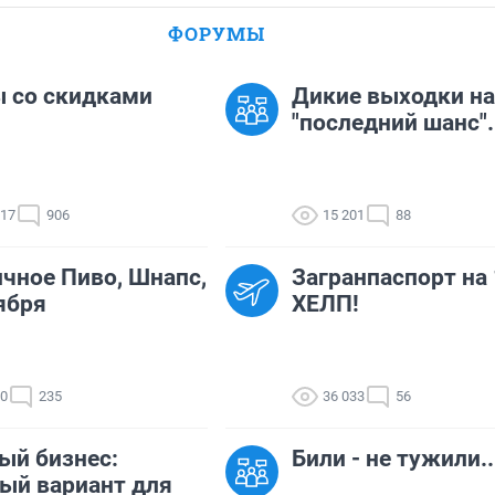
ФОРУМЫ
 со скидками
Дикие выходки на
"последний шанс".
117
906
15 201
88
чное Пиво, Шнапс,
Загранпаспорт на 
ября
ХЕЛП!
00
235
36 033
56
ый бизнес:
Били - не тужили..
ый вариант для