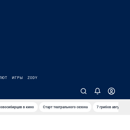
ЛЮТ
ИГРЫ
ZODY
овосибирцев в кино
Старт театрального сезона
7 грибов августа