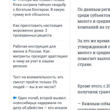
Кока сыграла тайную свадьбу
По данным реги
с богатым блогером. В какую
сумму всё обошлось
среди субъекто
малого и средне
Как приготовить настоящее
компаний на су
мороженое дома: 3
проверенных рецепта
За это же время
утвержденной п
Рабочая инструкция для
жизни в России. Как
малого и средн
мигранты проходят адаптацию
помогает выпол
и чему их учат в нашем
стране.
регионе
Тест на внимательность: его
смогут пройти только 5%
Кроме этого, с 
людей — вы в их числе?
получили грант
Один погиб, второй выжил:
новосибирца задержали по
— Важным событ
делу об убийстве — его искали
создание центр