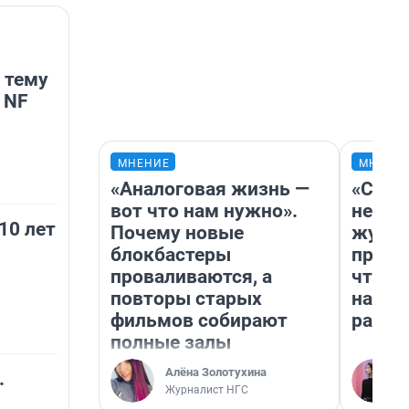
 тему
 NF
МНЕНИЕ
МНЕНИ
«Аналоговая жизнь —
«Сним
вот что нам нужно».
немед
10 лет
Почему новые
журна
блокбастеры
пришл
проваливаются, а
чтобы
повторы старых
на чт
фильмов собирают
ради 
полные залы
Алёна Золотухина
.
Журналист НГС