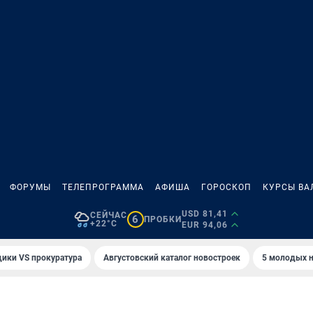
ФОРУМЫ
ТЕЛЕПРОГРАММА
АФИША
ГОРОСКОП
КУРСЫ ВА
USD 81,41
СЕЙЧАС
6
ПРОБКИ
+22°C
EUR 94,06
ики VS прокуратура
Августовский каталог новостроек
5 молодых н