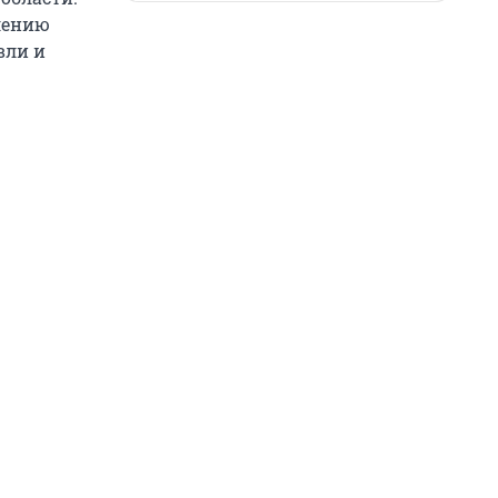
лению
вли и