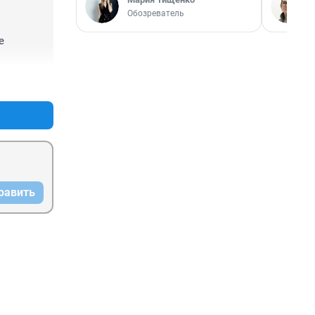
Обозреватель
 
+1
–0
равить