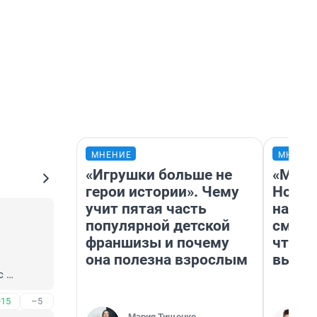
МНЕНИЕ
МНЕНИ
«Игрушки больше не
«Мы в
герои истории». Чему
Нолан
учит пятая часть
настр
популярной детской
смотр
франшизы и почему
чтобы
она полезна взрослым
выгля
 
ь, но 
+15
–5
Мария Тищенко