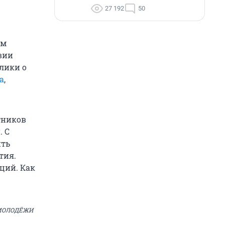
27 192
50
ым
вии
лики о
а
,
тников
. С
ить
тия.
ций. Как
 МОЛОДЁЖИ