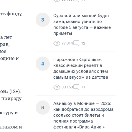
ть фонду,
Суровой или мягкой будет
3
зима, можно узнать по
погоде 5 августа — важные
приметы
а лет
77 014
12
рав,
шое
одине и
Пирожное «Картошка»:
4
классический рецепт в
домашних условиях с тем
самым вкусом из детства
30 160
11
» (12+),
 природу
Авиашоу в Мочище — 2026:
5
как добраться до аэродрома,
ктуру и
сколько стоят билеты и
полная программа
нтажом и
фестиваля «Вива Авиа!»