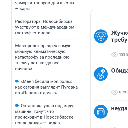
ярмарки товаров для школы
— карта
Рестораторы Новосибирска
участвуют в международном
Жучк
гастрофестивале
требу
Метеоролог предрек самую
мощную климатическую
183 
катастрофу за последнюю
тысячу лет: когда всё
начнется
Обида.
«Меня бесила моя роль»:
как сегодня выглядит Пуговка
8 791
из «Папиных дочек»
Остановка ушла под воду,
неуд
машины тонут: что
происходит в Новосибирске
после дождя — видео