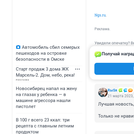
Ngs.ru
.
Реклама.
Увидели опечатку? В
Автомобиль сбил семерых
пешеходов на островке
Получай награ
безопасности в Омске
Старт продаж 3 дома ЖК
КОММЕНТАР
Марсель-2. Дом, небо, река!
Новосибирец напал на жену
RыSя
на глазах у ребенка — в
21 марта 2023,
машине агрессора нашли
Лучшая новость,
пистолет
Только не нрави
В 100 г всего 23 ккал: три
людьми "попавши
рецепта с главным летним
буду надеяться 
продуктом