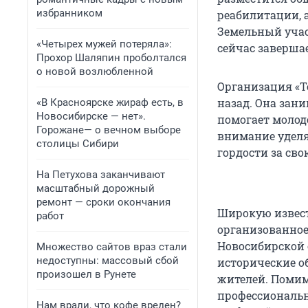
избранником
реабилитации, 
Земельный учас
«Четырех мужей потеряла»:
сейчас заверша
Прохор Шаляпин проболтался
о новой возлюбленной
Организация «Т
назад. Она зан
«В Красноярске жираф есть, в
Новосибирске — нет».
помогает молод
Горожане— о вечном выборе
внимание уделя
столицы Сибири
гордости за сво
На Петухова заканчивают
масштабный дорожный
ремонт — сроки окончания
Широкую извест
работ
организованное
Новосибирской 
Множество сайтов враз стали
недоступны: массовый сбой
исторические о
произошел в Рунете
жителей. Помим
профессиональ
Нам врали, что кофе вреден?