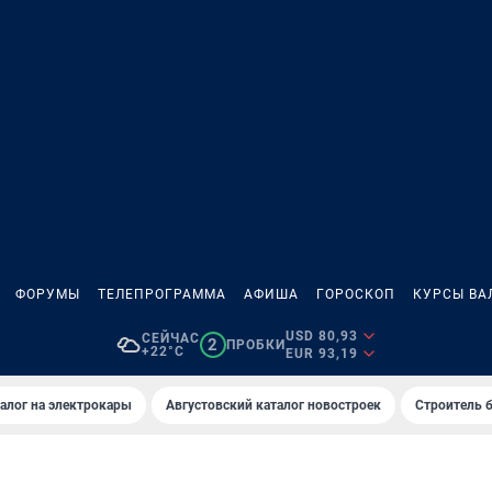
ФОРУМЫ
ТЕЛЕПРОГРАММА
АФИША
ГОРОСКОП
КУРСЫ ВА
USD 80,93
СЕЙЧАС
2
ПРОБКИ
+22°C
EUR 93,19
алог на электрокары
Августовский каталог новостроек
Строитель б