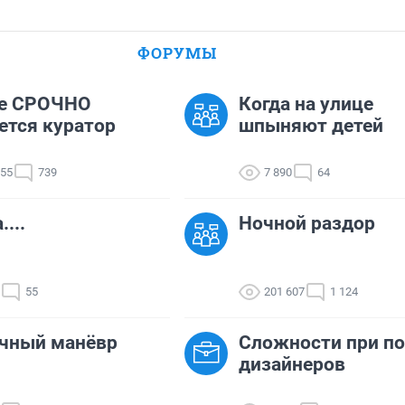
ФОРУМЫ
е СРОЧНО
Когда на улице
ется куратор
шпыняют детей
555
739
7 890
64
...
Ночной раздор
55
201 607
1 124
ачный манёвр
Сложности при по
дизайнеров