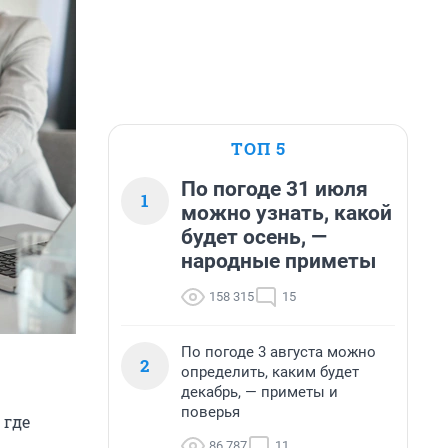
ТОП 5
По погоде 31 июля
1
можно узнать, какой
будет осень, —
народные приметы
158 315
15
По погоде 3 августа можно
2
определить, каким будет
декабрь, — приметы и
поверья
 где
86 787
11