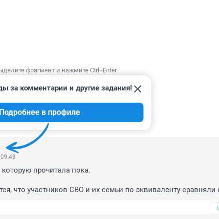
ыделите фрагмент и нажмите Ctrl+Enter
ды за комментарии и другие задания!
Подробнее в профиле
ИИ
8
 09:43
 которую прочитала пока. 

тся, что участников СВО и их семьи по эквиваленту сравняли с
ми в трудные жизненные ситуации". Как бы аллюзия не очен
на лучшие вероятностные событийные сценарии....