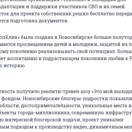
адаптации и поддержки участников СВО и их семей.
ток для проекта собственник решил бесплатно переда
ется подготовка документов.
опКлик» была создана в Новосибирске больше полутор
имается просвещением детей и молодежи, защитой их п
ому поколению реализовывать свой потенциал. Боль
ет воспитанию в подрастающем поколении любви к Р
ю историю.
ность получило реалити-тревел-шоу «Это мой выходной
 фондом. Новосибирские блогеры-подростки показали
области, достопримечательности, уникальные места и
бъекты города-миллионника, современную инфрастру
о интересной блогерской подачи, проект уникален
ным подходом к производству видео, динамичным мо