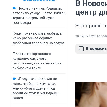
В Новос
После ливня на Родниках
центр д
затопило улицу — автомобили
теряют в огромной луже
госномера
Это проект
Кому признаются в любви, а
20 марта 2023, 10:00
кому разобьют сердце:
любовный гороскоп на август
8
коммент
Пилоты потерпевшего
крушение самолета
рассказали, как выживали в
сибирской тайге
«Подушкой надавил на
лицо, чтобы не кричала»:
жених убил модель и год
возил ее труп в чемодане —
видео