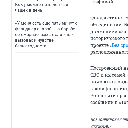
графикой.
Кому можно пить до пяти
чашек в день
Фонд активно с
«У меня есть еще пять минут»:
объединений. Б
фельдшер скорой — о борьбе
движением «Защ
со смертью, самых сложных
исторического 
вызовах и чувстве
проекте «
Без ср
безысходности
расположенного
Построенный на
СВО и их семей
помощью фонда
квалификацию, 
Воплотить прое
сообщили в «Топ
НОВОСИБИРСКАЯ РЕ
«ТОПКЛИК».