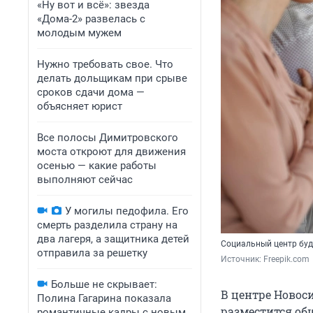
«Ну вот и всё»: звезда
«Дома-2» развелась с
молодым мужем
Нужно требовать свое. Что
делать дольщикам при срыве
сроков сдачи дома —
объясняет юрист
Все полосы Димитровского
моста откроют для движения
осенью — какие работы
выполняют сейчас
У могилы педофила. Его
смерть разделила страну на
два лагеря, а защитника детей
Cоциальный центр буд
отправила за решетку
Источник: 
Freepik.com
Больше не скрывает:
В центре Новоси
Полина Гагарина показала
разместится об
романтичные кадры с новым