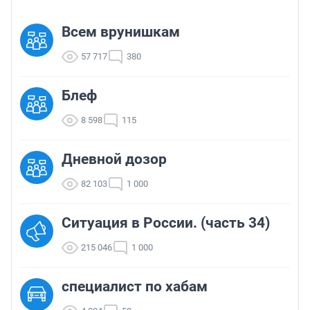
Всем врунишкам
57 717
380
Блеф
8 598
115
Дневной дозор
82 103
1 000
Ситуация в России. (часть 34)
215 046
1 000
cпециалист по хабам