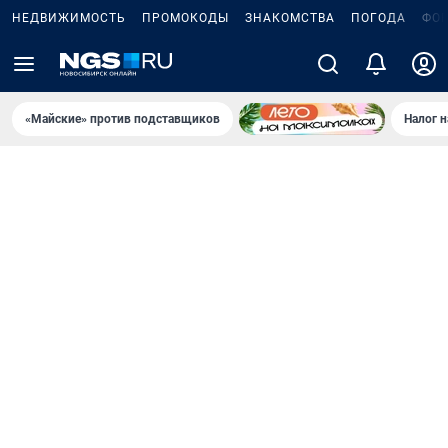
НЕДВИЖИМОСТЬ
ПРОМОКОДЫ
ЗНАКОМСТВА
ПОГОДА
ФО
«Майские» против подставщиков
Налог 