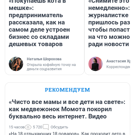
«Покупаешь кота в
«Снимите это
мешке»:
немедленно»:
предприниматель
журналистке Н
рассказала, как на
пришлось разд
самом деле устроен
чтобы попасть 
бизнес со складами
на что можно 
дешевых товаров
ради новости
Наталья Шорохова
Анастасия Хри
Открыла кофейную точку на
Корреспондент
деньги соцразвития
РЕКОМЕНДУЕМ
«Чисто все мамы и все дети на свете»:
как медвежонок Момота покорил
буквально весь интернет. Видео
15 часов
5 720
Обсудить
«На 18 отдыхающих 18 поваров». Как проходит лето в