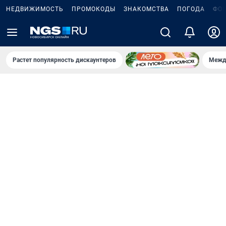
НЕДВИЖИМОСТЬ
ПРОМОКОДЫ
ЗНАКОМСТВА
ПОГОДА
ФО
Растет популярность дискаунтеров
Межд