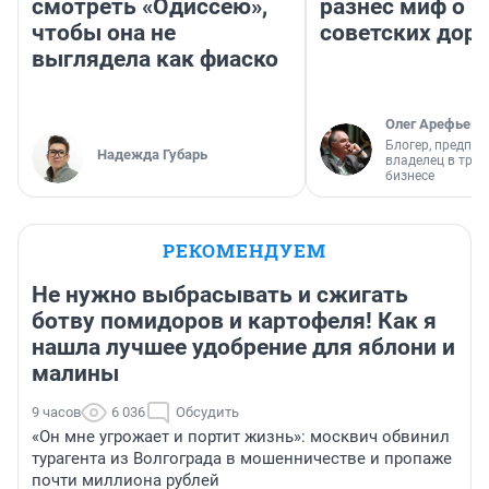
смотреть «Одиссею»,
разнес миф о 
чтобы она не
советских доро
выглядела как фиаско
Олег Арефьев
Блогер, предпри
Надежда Губарь
владелец в тра
бизнесе
РЕКОМЕНДУЕМ
Не нужно выбрасывать и сжигать
ботву помидоров и картофеля! Как я
нашла лучшее удобрение для яблони и
малины
9 часов
6 036
Обсудить
«Он мне угрожает и портит жизнь»: москвич обвинил
турагента из Волгограда в мошенничестве и пропаже
почти миллиона рублей