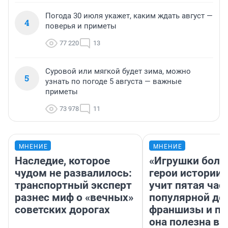
Погода 30 июля укажет, каким ждать август —
4
поверья и приметы
77 220
13
Суровой или мягкой будет зима, можно
5
узнать по погоде 5 августа — важные
приметы
73 978
11
МНЕНИЕ
МНЕНИЕ
Наследие, которое
«Игрушки боль
чудом не развалилось:
герои истории»
транспортный эксперт
учит пятая час
разнес миф о «вечных»
популярной де
советских дорогах
франшизы и п
она полезна в