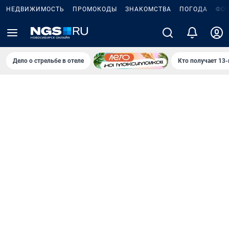
НЕДВИЖИМОСТЬ
ПРОМОКОДЫ
ЗНАКОМСТВА
ПОГОДА
ФО
Дело о стрельбе в отеле
Кто получает 13-