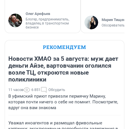
Олег Арефьев
Блогер, предприниматель,
Мария Тищенк
владелец в транспортном
Обозреватель
бизнесе
РЕКОМЕНДУЕМ
Новости ХМАО за 5 августа: муж дает
деньги Айзе, вартовчанин оголился
возле ТЦ, откроются новые
поликлиники
11 часов
6 851
Обсудить
В уфимский приют привезли пермячку Марину,
которая почти ничего о себе не помнит. Посмотрите,
вдруг она вам знакома
Уважал иноагентов и размещал фривольные
картинки: эксклюзивные подробности задержания в