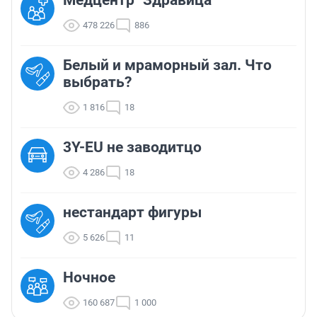
Медцентр "Здравица"
478 226
886
Белый и мраморный зал. Что
выбрать?
1 816
18
3Y-EU не заводитцо
4 286
18
нестандарт фигуры
5 626
11
Ночное
160 687
1 000