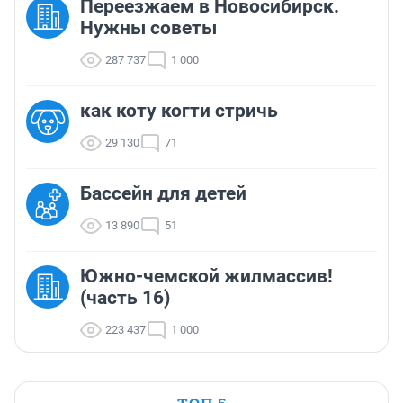
Переезжаем в Новосибирск.
Нужны советы
287 737
1 000
как коту когти стричь
29 130
71
Бассейн для детей
13 890
51
Южно-чемской жилмассив!
(часть 16)
223 437
1 000