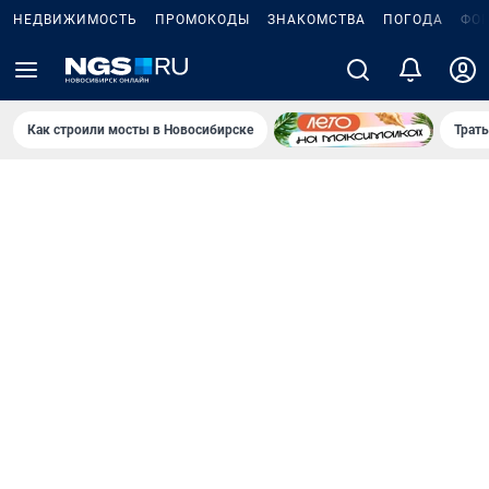
НЕДВИЖИМОСТЬ
ПРОМОКОДЫ
ЗНАКОМСТВА
ПОГОДА
ФО
Как строили мосты в Новосибирске
Траты