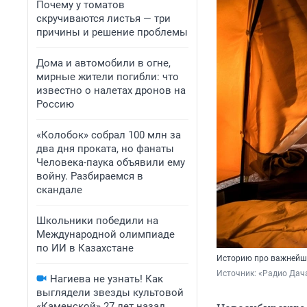
Почему у томатов
скручиваются листья — три
причины и решение проблемы
Дома и автомобили в огне,
мирные жители погибли: что
известно о налетах дронов на
Россию
«Колобок» собрал 100 млн за
два дня проката, но фанаты
Человека-паука объявили ему
войну. Разбираемся в
скандале
Школьники победили на
Международной олимпиаде
по ИИ в Казахстане
Историю про важнейши
Источник: 
«Радио Дач
Нагиева не узнать! Как
выглядели звезды культовой
«Каменской» 27 лет назад