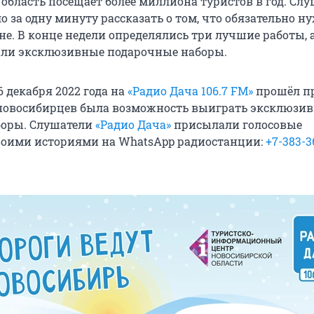
область посещает более миллиона туристов в год. Сл
 за одну минуту рассказать о том, что обязательно н
оне. В конце недели определялись три лучшие работы,
али эксклюзивные подарочные наборы.
16 декабря 2022 года на
«Радио Дача 106.7 FM»
прошёл пр
 новосибирцев была возможность выиграть эксклюзи
боры. Слушатели
«Радио Дача»
присылали голосовые
воими историями на WhatsApp радиостанции:
+7-383-3