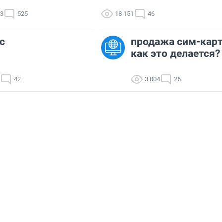
93
525
18 151
46
с
продажа сим-кар
как это делается?
42
3 004
26