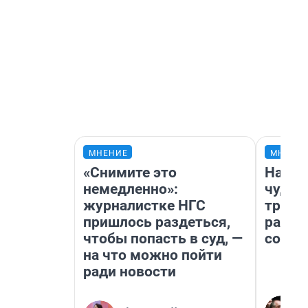
МНЕНИЕ
МНЕНИ
«Снимите это
Насле
немедленно»:
чудом
журналистке НГС
транс
пришлось раздеться,
разне
чтобы попасть в суд, —
совет
на что можно пойти
ради новости