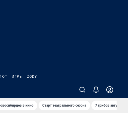
ЛЮТ
ИГРЫ
ZODY
овосибирцев в кино
Старт театрального сезона
7 грибов августа