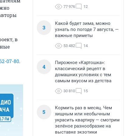
ушателям
77 976
12
ужно
 авторы
Какой будет зима, можно
3
узнать по погоде 7 августа, —
важные приметы
оект, в
53 482
14
вные
62-07-80
.
Пирожное «Картошка»:
4
классический рецепт в
домашних условиях с тем
самым вкусом из детства
30 810
15
Кормить раз в месяц. Чем
5
хищным или необычным
украсить квартиру — смотрим
зелёное разнообразие на
выставке экзотики