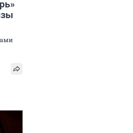
ирь»
изы
ками