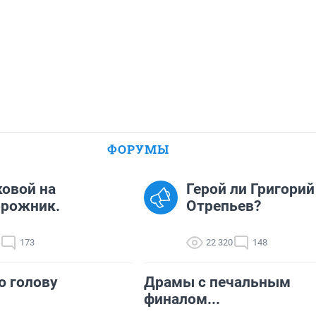
ФОРУМЫ
ковой на
Герой ли Григорий
орожник.
Отрепьев?
173
22 320
148
 голову
Драмы с печальным
финалом...