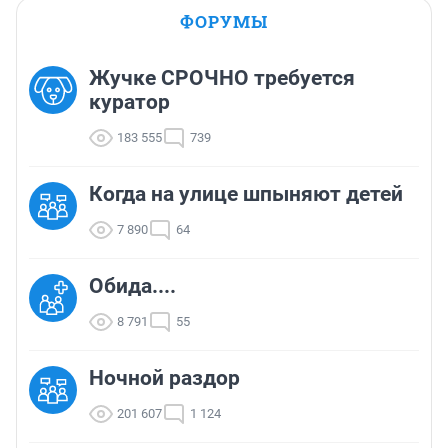
ФОРУМЫ
Жучке СРОЧНО требуется
куратор
183 555
739
Когда на улице шпыняют детей
7 890
64
Обида....
8 791
55
Ночной раздор
201 607
1 124