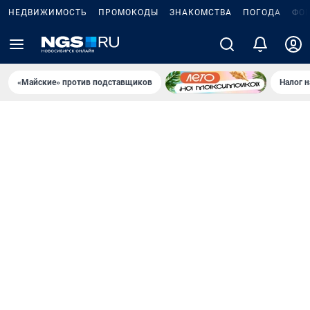
НЕДВИЖИМОСТЬ
ПРОМОКОДЫ
ЗНАКОМСТВА
ПОГОДА
ФО
«Майские» против подставщиков
Налог 