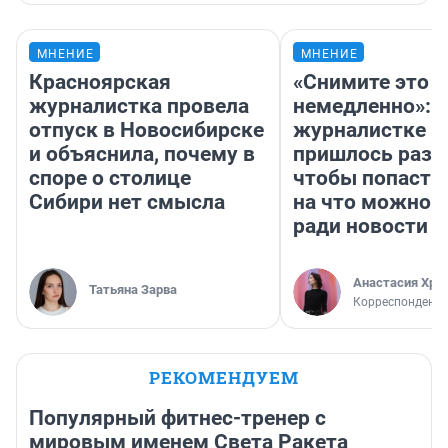
МНЕНИЕ
МНЕНИЕ
Красноярская
«Снимите это
журналистка провела
немедленно»:
отпуск в Новосибирске
журналистке Н
и объяснила, почему в
пришлось разд
споре о столице
чтобы попасть 
Сибири нет смысла
на что можно 
ради новости
Анастасия Хри
Татьяна Зарва
Корреспондент
РЕКОМЕНДУЕМ
Популярный фитнес-тренер с
мировым именем Света Ракета