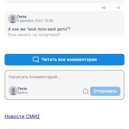
3. поздно доставать из помойки тех, кто там привык 
+0
–0
жить, оставьте их в покое. Если феминистки хотят 
улучшить жизнь женщин, то они должны 
Гость
популяризировать среди девочек-школьниц пользу 
6 декабря 2022, 10:38
хорошего образования, помогать улучшать качество 
А как же "моё тело-моё дело"? 

этого образования, помогать получать хорошую 
Они ничего не попутали?
профессию.
+0
–0
Читать все комментарии
Гость
Отправить
Войти
Новости СМИ2