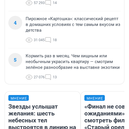
57 293
14
Пирожное «Картошка»: классический рецепт
4
в домашних условиях с тем самым вкусом из
детства
31 045
18
Кормить раз в месяц. Чем хищным или
5
необычным украсить квартиру — смотрим
зелёное разнообразие на выставке экзотики
27 076
13
МНЕНИЕ
МНЕНИЕ
Звезды услышат
«Финал не совп
желания: шесть
ожиданиями»: 
небесных тел
смотреть фил
выстроятся в линию на
«Старый орел» 