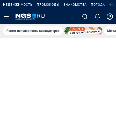
НЕДВИЖИМОСТЬ
ПРОМОКОДЫ
ЗНАКОМСТВА
ПОГОДА
ФО
Растет популярность дискаунтеров
Межд