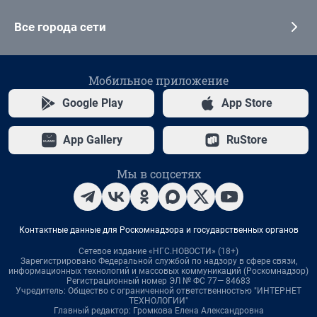
Все города сети
Мобильное приложение
Google Play
App Store
App Gallery
RuStore
Мы в соцсетях
Контактные данные для Роскомнадзора и государственных органов
Сетевое издание «НГС.НОВОСТИ» (18+)
Зарегистрировано Федеральной службой по надзору в сфере связи,
информационных технологий и массовых коммуникаций (Роскомнадзор)
Регистрационный номер ЭЛ № ФС 77— 84683
Учредитель: Общество с ограниченной ответственностью "ИНТЕРНЕТ
ТЕХНОЛОГИИ"
Главный редактор: Громкова Елена Александровна